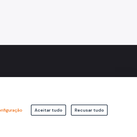
nfiguração
Aceitar tudo
Recusar tudo
icipal de São Paulo Viaduto do Cha, 15 - Centro - CEP: 01002-020