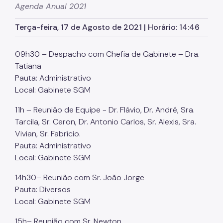
Agenda Anual 2021
- Programa Primeira Infância
Terça-feira, 17 de Agosto de 2021 | Horário: 14:46
- Programa Redenção
- Programa Reencontro
09h30 – Despacho com Chefia de Gabinete – Dra.
Secretaria Executiva de Desestatização e Parcerias
Tatiana
Pauta: Administrativo
- Plano Municipal de Desestatização
Local: Gabinete SGM
Secretaria Executiva de Mudanças Climáticas
11h – Reunião de Equipe - Dr. Flávio, Dr. André, Sra.
Tarcila, Sr. Ceron, Dr. Antonio Carlos, Sr. Alexis, Sra.
COORDENADORIAS
Vivian, Sr. Fabrício.
Coordenadoria de Gestão de Pessoas - CGP
Pauta: Administrativo
Local: Gabinete SGM
Coordenadoria de Administração e Finanças - CAF
14h30– Reunião com Sr. João Jorge
Notícias
Pauta: Diversos
Local: Gabinete SGM
15h– Reunião com Sr. Newton