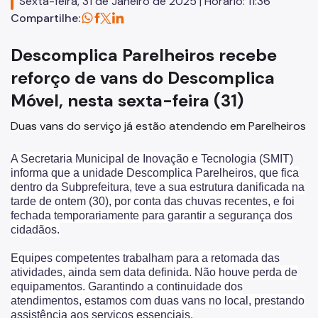
Sexta-feira, 31 de Janeiro de 2025 | Horário: 11:36
Compartilhe:
Processo Eletrônico
WiFi Livre SP
Descomplica Parelheiros recebe
reforço de vans do Descomplica
Empreenda Fácil
Móvel, nesta sexta-feira (31)
Telecentros
Duas vans do serviço já estão atendendo em Parelheiros
Fab Lab Livre SP
A Secretaria Municipal de Inovação e Tecnologia (SMIT)
Certificações ISO
informa que a unidade Descomplica Parelheiros, que fica
dentro da Subprefeitura, teve a sua estrutura danificada na
Sampa Sandbox
tarde de ontem (30), por conta das chuvas recentes, e foi
fechada temporariamente para garantir a segurança dos
Metaverso SP
cidadãos.
Equipes competentes trabalham para a retomada das
atividades, ainda sem data definida. Não houve perda de
equipamentos. Garantindo a continuidade dos
atendimentos, estamos com duas vans no local, prestando
assistência aos serviços essenciais.