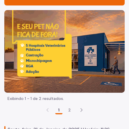
Acesso à Informação
Imagem de um cachorro caramelo e uma gata rajada, olha
Participação Social
Quadro de Serviços
Acesso à Proteção de Dados Pessoais
Notícias
Comunicação
Atendimento ao Cidadão
SP156
Exibindo 1 - 1 de 2 resultados.
Política de Atendimento ao Cidadão
1
2
Descomplica SP
Links Úteis