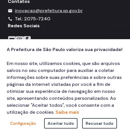
Contatos
inovacao@prefeitura.sp.gov.br
mail
Tel.: 2075-7240
call
Redes Sociais
Icone do YouTube
Icone do Instagram
Icone do Facebook
A Prefeitura de São Paulo valoriza sua privacidade!
Em nosso site, utilizamos cookies, que são arquivos
salvos no seu computador para auxiliar a coletar
informações sobre suas preferências e sobre outras
páginas da internet visitadas por você a fim de
otimizar sua experiência de navegação em nosso
site, apresentando conteúdos personalizados. Ao
selecionar "Aceitar todos", você consente com a
utilização de cookies.
Saiba mais
Configuração
Aceitar tudo
Recusar tudo
© COPYRIGHT 2026,
Prefeitura Municipal de São Paulo Viaduto do Cha,
15 - Centro - CEP: 01002-020