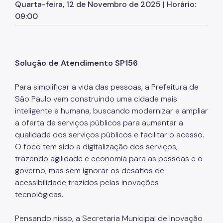
Quarta-feira, 12 de Novembro de 2025 | Horário:
09:00
WiFi Livre SP
Empreenda Fácil
Telecentros
Solução de Atendimento SP156
Fab Lab Livre SP
Para simplificar a vida das pessoas, a Prefeitura de
São Paulo vem construindo uma cidade mais
Certificações ISO
inteligente e humana, buscando modernizar e ampliar
Sampa Sandbox
a oferta de serviços públicos para aumentar a
qualidade dos serviços públicos e facilitar o acesso.
Metaverso SP
O foco tem sido a digitalização dos serviços,
trazendo agilidade e economia para as pessoas e o
governo, mas sem ignorar os desafios de
acessibilidade trazidos pelas inovações
tecnológicas.
Pensando nisso, a Secretaria Municipal de Inovação