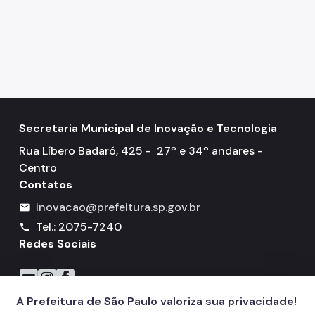
Secretaria Municipal de Inovação e Tecnologia
Rua Líbero Badaró, 425 - 27º e 34º andares -
Centro
Contatos
inovacao@prefeitura.sp.gov.br
mail
Tel.: 2075-7240
call
Redes Sociais
Icone do YouTube
Icone do Instagram
Icone do Facebook
A Prefeitura de São Paulo valoriza sua privacidade!