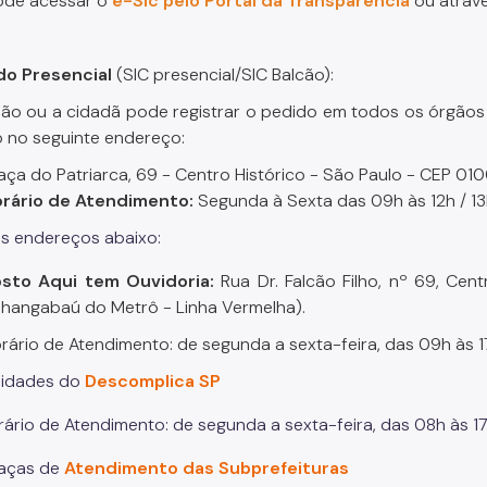
ode acessar o
e-Sic pelo Portal da Transparência
ou atrav
do Presencial
(SIC presencial/SIC Balcão):
ão ou a cidadã pode registrar o pedido em todos os órgãos
to no seguinte endereço:
aça do Patriarca, 69 - Centro Histórico - São Paulo - CEP 0
rário de Atendimento:
Segunda à Sexta das 09h às 12h / 13
s endereços abaixo:
sto Aqui tem Ouvidoria:
Rua Dr. Falcão Filho, nº 69, Ce
hangabaú do Metrô - Linha Vermelha).
rário de Atendimento: de segunda a sexta-feira, das 09h às 1
idades do
Descomplica SP
 de Atendimento: de segunda a sexta-feira, das 08h às 17
aças de
Atendimento das Subprefeituras