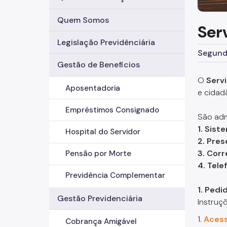
Quem Somos
Ser
Legislação Previdênciária
Segunda
Gestão de Beneficios
O
Serv
Aposentadoria
e cidad
Empréstimos Consignado
São adm
1. Sist
Hospital do Servidor
2. Pres
3. Corr
Pensão por Morte
4. Tele
Previdência Complementar
1. Pedi
Gestão Previdenciária
Instruç
1.
Acess
Cobrança Amigável