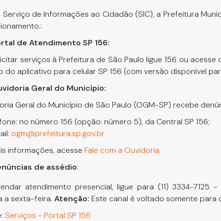
 Serviço de Informações ao Cidadão (SIC), a Prefeitura Muni
cionamento.:
rtal de Atendimento SP 156:
icitar serviços à Prefeitura de São Paulo ligue 156 ou acesse
o do aplicativo para celular SP 156 (com versão disponível par
vidoria Geral do Município:
oria Geral do Município de São Paulo (OGM-SP) recebe denún
efone: no número 156 (opção: número 5), da Central SP 156;
ail:
ogm@prefeitura.sp.gov.br
is informações, acesse
Fale com a Ouvidoria.
núncias de assédio
​​​​​​:
endar atendimento presencial, ligue para (11) 3334-7125 
 a sexta-feira.
Atenção:
Este canal é voltado somente para d
e:
Serviços - Portal SP 156