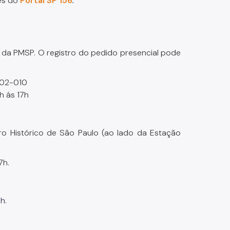
és do
Portal SP 156
.
 da PMSP. O registro do pedido presencial pode
1002-010
h ás 17h
ntro Histórico de São Paulo (ao lado da Estação
7h.
h.