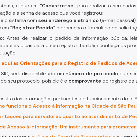
istema, clique em
“Cadastre-se”
para realizar o seu cadas
icação e a senha de acesso que você registrou;
se o sistema com
seu endereço eletrônico
(e-mail pessoal)
ue em
“Registrar Pedido”
e preencha o formulário de solicita
o:
Antes de realizar o pedido de informação pública, lei
dade e as dicas
para o seu registro. Também conheça os pro
citação.
 aqui as Orientações para o Registro de Pedidos de Ace
-SIC, será disponibilizado um
número de protocolo
que ser
do seu protocolo, pois ele é o
comprovante
do registro da s
nsulta das informações pertinentes ao funcionamento do e-
o funciona o Acesso à Informação na Cidade de São Pau
entações para servidores quanto ao atendimento de Pe
 de Acesso à Informação: Um instrumento para promover