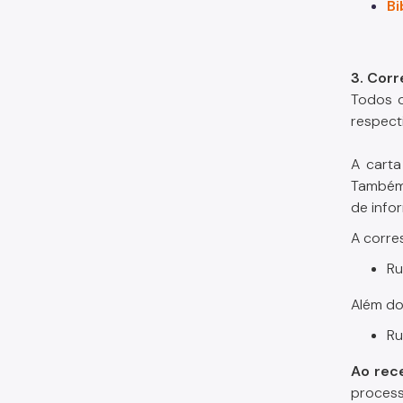
Bi
3. Corr
Todos o
respect
A carta
Também 
de info
A corre
Ru
Além do
Ru
Ao rec
process