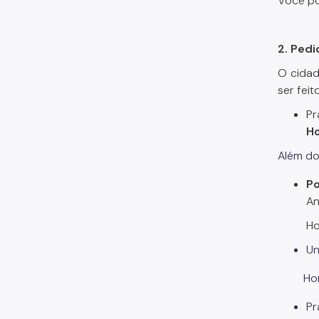
Você p
2. Pedi
O cidad
ser fei
Pr
Ho
Além do
Po
An
Ho
Un
Horário
Pr