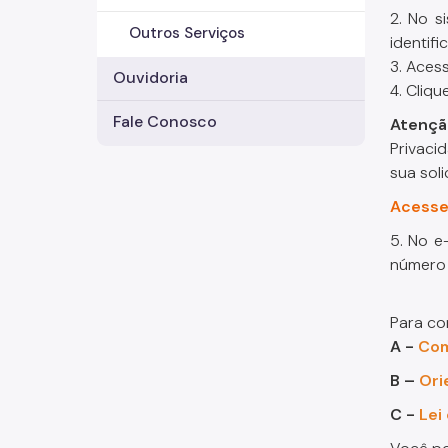
2. No s
Outros Serviços
identif
3. Aces
Ouvidoria
4. Cliq
Fale Conosco
Atençã
Privaci
sua soli
Acesse
5. No e
número 
Para co
A -
Com
B –
Ori
C -
Lei