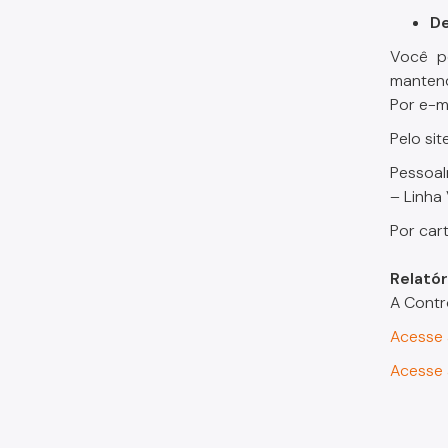
De
Você po
mantend
Por e-ma
Pelo sit
Pessoal
– Linha
Por car
Relatór
A Contr
Acesse 
Acesse 