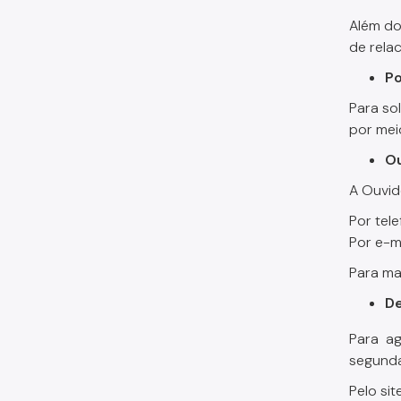
Além do
de rela
Po
Para sol
por mei
Ou
A Ouvid
Por tel
Por e-m
Para ma
De
Para ag
segunda
Pelo sit