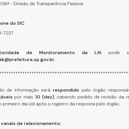
OGM - Divisão de Transparência Passiva.
fone do SIC
73-7237
toridade de Monitoramento da LAI
pode ser
ab@prefeitura.sp.gov.br
.
********************************************************
do de informação será
respondido
pelo órgão responsá
gáveis
por mais
10 (dez)
, cabendo pedido de revisão da r
o primeiro dia útil após o registro da resposta pelo órgão.
 canais de relacionamento: