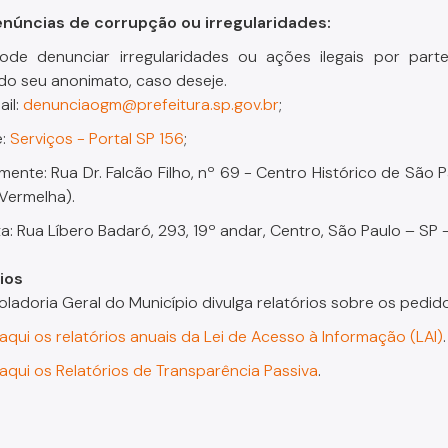
núncias de corrupção ou irregularidades:
de denunciar irregularidades ou ações ilegais por parte
o seu anonimato, caso deseje.
il:
denunciaogm@prefeitura.sp.gov.br
;
e:
Serviços - Portal SP 156
;
mente: Rua Dr. Falcão Filho, nº 69 - Centro Histórico de Sã
 Vermelha).
ta: Rua Líbero Badaró, 293, 19º andar, Centro, São Paulo – SP
ios
oladoria Geral do Município divulga relatórios sobre os pedi
aqui os relatórios anuais da Lei de Acesso à Informação (LAI)
.
aqui os Relatórios de Transparência Passiva
.