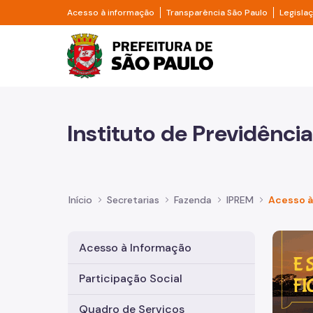
Pular para o Conteúdo principal
Divisor de acesso à informação
Divisor d
Acesso à informação
Transparência São Paulo
Legisla
Prefeitura de São Pa
Instituto de Previdênci
Início
Secretarias
Fazenda
IPREM
Acesso à
Imagem 
Acesso à Informação
Participação Social
Quadro de Serviços