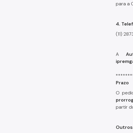
para a 
4. Tele
(11) 28
A
Au
ipremg
*******
Prazo
O pedi
prorro
partir d
Outros