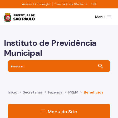
Divisor de acesso à informação
Divisor de transpa
Pular para o Conteúdo principal
Acesso à informação
Transparência São Paulo
156
Prefeitura de São Paulo
menu
Menu
Instituto de Previdência
Municipal
search
Início
Secretarias
Fazenda
IPREM
Benefícios
menu
Menu do Site