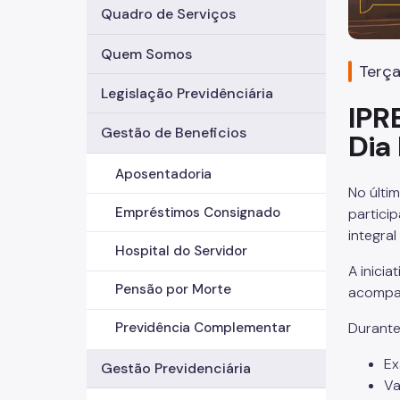
Quadro de Serviços
Quem Somos
Terça
Legislação Previdênciária
IPR
Gestão de Beneficios
Dia
Aposentadoria
No últi
Empréstimos Consignado
partici
integral
Hospital do Servidor
A inici
Pensão por Morte
acompan
Durante
Previdência Complementar
Ex
Gestão Previdenciária
Va