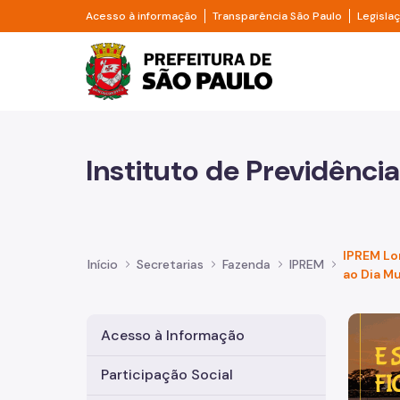
Pular para o Conteúdo principal
Divisor de acesso à informação
Divisor d
Acesso à informação
Transparência São Paulo
Legisla
Prefeitura de São Pa
Instituto de Previdênci
IPREM L
Início
Secretarias
Fazenda
IPREM
ao Dia M
Imagem 
Acesso à Informação
Participação Social