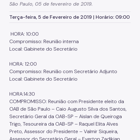
São Paulo, 05 de fevereiro de 2019.
Órgãos colegiados da SMJ
Terça-feira, 5 de Fevereiro de 2019 | Horário: 09:00
Procuradoria Geral
Legislação Municipal
HORA: 10:00
Compromisso: Reunião interna
Notícias
Local: Gabinete do Secretário
Perguntas Frequentes
HORA: 12:00
Fale Conosco
Compromisso: Reunião com Secretário Adjunto
Local: Gabinete do Secretário
HORA:14:30
COMPROMISSO: Reunião com Presidente eleito da
OAB de São Paulo – Caio Augusto Silva dos Santos,
Secretário Geral da OAB-SP – Aislan de Queiroga
Trigo, Tesoureira da OAB-SP – Raquel Elita Alves
Preto, Assessor do Presidente – Valmir Siqueira,
Assessor do Secretário Geral – Everton Zadikian,