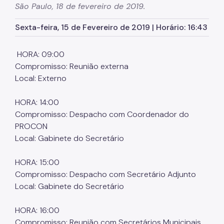
São Paulo, 18 de fevereiro de 2019.
Órgãos colegiados da SMJ
Sexta-feira, 15 de Fevereiro de 2019 | Horário: 16:43
Procuradoria Geral
Legislação Municipal
HORA: 09:00
Compromisso: Reunião externa
Notícias
Local: Externo
Perguntas Frequentes
HORA: 14:00
Fale Conosco
Compromisso: Despacho com Coordenador do
PROCON
Local: Gabinete do Secretário
HORA: 15:00
Compromisso: Despacho com Secretário Adjunto
Local: Gabinete do Secretário
HORA: 16:00
Compromisso: Reunião com Secretários Municipais