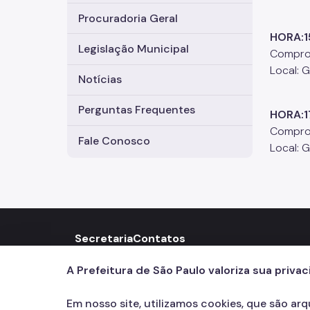
Procuradoria Geral
HORA:1
Legislação Municipal
Comprom
Local: 
Notícias
Perguntas Frequentes
HORA:1
Compro
Fale Conosco
Local: 
Secretaria
Contatos
156
call
A Prefeitura de São Paulo valoriza sua priva
Em nosso site, utilizamos cookies, que são ar