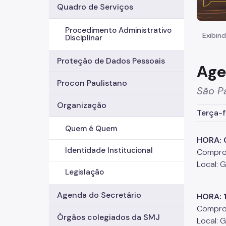
Quadro de Serviços
Procedimento Administrativo
Exibind
Disciplinar
Proteção de Dados Pessoais
Age
Procon Paulistano
São P
Organização
Terça-f
Quem é Quem
HORA: 
Identidade Institucional
Comprom
Local: 
Legislação
Agenda do Secretário
HORA: 
Comprom
Órgãos colegiados da SMJ
Local: 