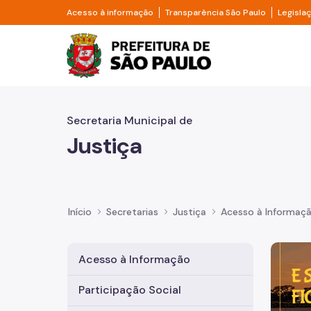
Pular para o Conteúdo principal
Divisor de acesso à informação
Divisor d
Acesso à informação
Transparência São Paulo
Legisla
Prefeitura de São Pa
Secretaria Municipal de
Justiça
Início
Secretarias
Justiça
Acesso à Informaç
Imagem 
Acesso à Informação
Participação Social