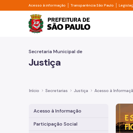
Pular para o Conteúdo principal
Divisor de acesso à informação
Divisor d
Acesso à informação
Transparência São Paulo
Legisla
Prefeitura de São Pa
Secretaria Municipal de
Justiça
Início
Secretarias
Justiça
Acesso à Informaç
Imagem 
Acesso à Informação
Participação Social