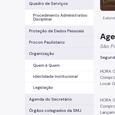
Quadro de Serviços
Procedimento Administrativo
Exibind
Disciplinar
Proteção de Dados Pessoais
Age
Procon Paulistano
São Pa
Organização
Segunda
Quem é Quem
HORA: 
Identidade Institucional
Comprom
Local: 
Legislação
Agenda do Secretário
HORA: 
Comprom
Órgãos colegiados da SMJ
Lançame