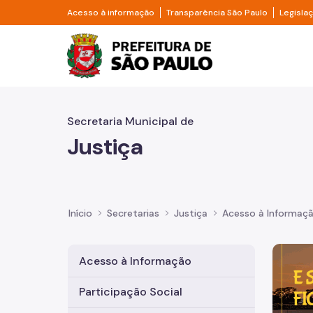
Pular para o Conteúdo principal
Divisor de acesso à informação
Divisor d
Acesso à informação
Transparência São Paulo
Legisla
Prefeitura de São Pa
Secretaria Municipal de
Justiça
Início
Secretarias
Justiça
Acesso à Informaç
Imagem 
Acesso à Informação
Participação Social