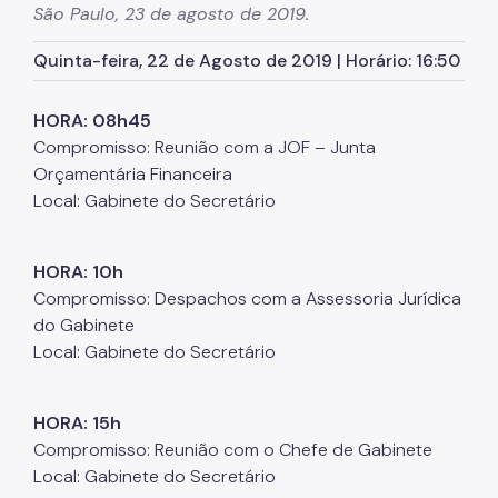
São Paulo, 23 de agosto de 2019.
Órgãos colegiados da SMJ
Quinta-feira, 22 de Agosto de 2019 | Horário: 16:50
Procuradoria Geral
Legislação Municipal
HORA: 08h45
Compromisso: Reunião com a JOF – Junta
Notícias
Orçamentária Financeira
Perguntas Frequentes
Local: Gabinete do Secretário
Fale Conosco
HORA: 10h
Compromisso: Despachos com a Assessoria Jurídica
do Gabinete
Local: Gabinete do Secretário
HORA: 15h
Compromisso: Reunião com o Chefe de Gabinete
Local: Gabinete do Secretário