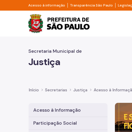
Pular para o Conteúdo principal
Divisor de acesso à informação
Divisor d
Acesso à informação
Transparência São Paulo
Legisla
Prefeitura de São Pa
Secretaria Municipal de
Justiça
Início
Secretarias
Justiça
Acesso à Informaç
Imagem 
Acesso à Informação
Participação Social