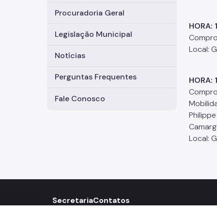
Procuradoria Geral
HORA: 
Legislação Municipal
Comprom
Local: 
Notícias
Perguntas Frequentes
HORA: 
Comprom
Fale Conosco
Mobilid
Philipp
Camarg
Local: 
Secretaria
Contatos
156
call