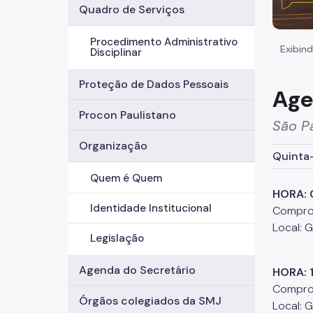
Quadro de Serviços
Procedimento Administrativo
Exibind
Disciplinar
Proteção de Dados Pessoais
Age
Procon Paulistano
São Pa
Organização
Quinta-
Quem é Quem
HORA: 
Identidade Institucional
Comprom
Local: 
Legislação
Agenda do Secretário
HORA: 
Comprom
Órgãos colegiados da SMJ
Local: 