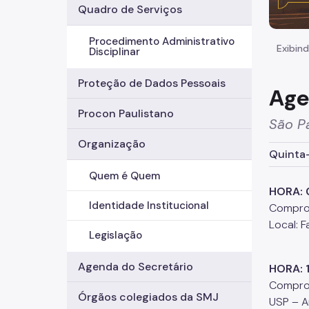
Quadro de Serviços
Procedimento Administrativo
Exibind
Disciplinar
Proteção de Dados Pessoais
Age
Procon Paulistano
São P
Organização
Quinta-
Quem é Quem
HORA: 
Identidade Institucional
Comprom
Local: 
Legislação
Agenda do Secretário
HORA: 
Comprom
Órgãos colegiados da SMJ
USP – A