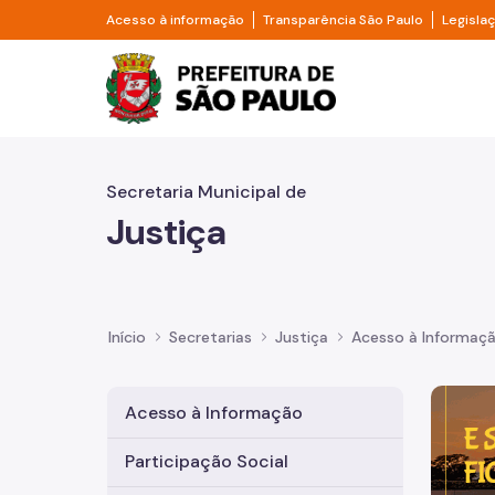
Pular para o Conteúdo principal
Divisor de acesso à informação
Divisor d
Acesso à informação
Transparência São Paulo
Legisla
Prefeitura de São Pa
Secretaria Municipal de
Justiça
Início
Secretarias
Justiça
Acesso à Informaç
Imagem 
Acesso à Informação
Participação Social