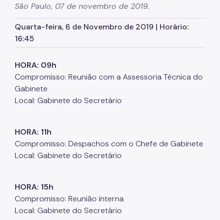
São Paulo, 07 de novembro de 2019.
Órgãos colegiados da SMJ
Quarta-feira, 6 de Novembro de 2019 | Horário:
Procuradoria Geral
16:45
Legislação Municipal
HORA: 09h
Notícias
Compromisso: Reunião com a Assessoria Técnica do
Perguntas Frequentes
Gabinete
Local: Gabinete do Secretário
Fale Conosco
HORA: 11h
Compromisso: Despachos com o Chefe de Gabinete
Local: Gabinete do Secretário
HORA: 15h
Compromisso: Reunião interna
Local: Gabinete do Secretário