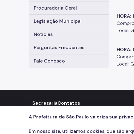
Procuradoria Geral
HORA: 
Legislação Municipal
Comprom
Local: 
Notícias
Perguntas Frequentes
HORA: 
Compro
Fale Conosco
Local: 
Secretaria
Contatos
156
call
A Prefeitura de São Paulo valoriza sua priva
Em nosso site, utilizamos cookies, que são ar