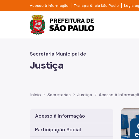
Pular para o Conteúdo principal
Divisor de acesso à informação
Divisor d
Acesso à informação
Transparência São Paulo
Legisla
Prefeitura de São Pa
Secretaria Municipal de
Justiça
Início
Secretarias
Justiça
Acesso à Informaç
Imagem 
Acesso à Informação
Participação Social