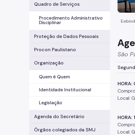
Quadro de Serviços
Procedimento Administrativo
Exibind
Disciplinar
Proteção de Dados Pessoais
Age
Procon Paulistano
São P
Organização
Segunda
Quem é Quem
HORA: 
Identidade Institucional
Comprom
Local: 
Legislação
Agenda do Secretário
HORA: 
Comprom
Órgãos colegiados da SMJ
Local: 