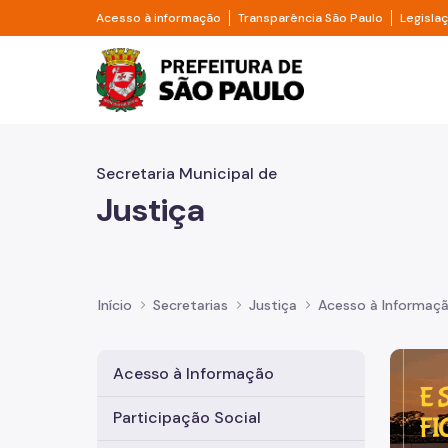
Pular para o Conteúdo principal
Divisor de acesso à informação
Divisor d
Acesso à informação
Transparência São Paulo
Legisla
Prefeitura de São Pa
Secretaria Municipal de
Justiça
Início
Secretarias
Justiça
Acesso à Informaç
Imagem 
Acesso à Informação
Participação Social