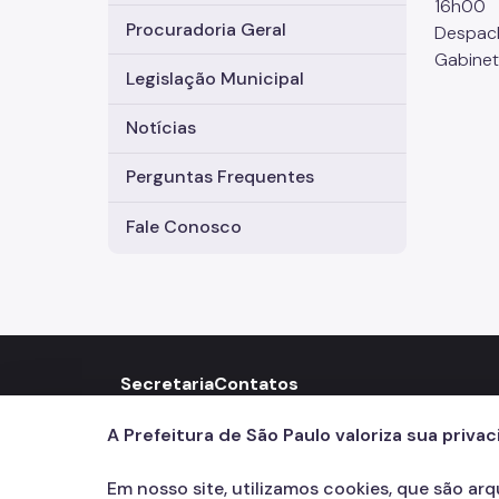
16h00
Procuradoria Geral
Despach
Gabinet
Legislação Municipal
Notícias
Perguntas Frequentes
Fale Conosco
Secretaria
Contatos
156
call
A Prefeitura de São Paulo valoriza sua priva
Em nosso site, utilizamos cookies, que são ar