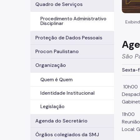
Quadro de Serviços
Procedimento Administrativo
Exibind
Disciplinar
Proteção de Dados Pessoais
Age
Procon Paulistano
São Pa
Organização
Sexta-fe
Quem é Quem
10h00
Identidade Institucional
Despach
Gabinet
Legislação
11h00
Agenda do Secretário
Reunião
Local: 
Órgãos colegiados da SMJ