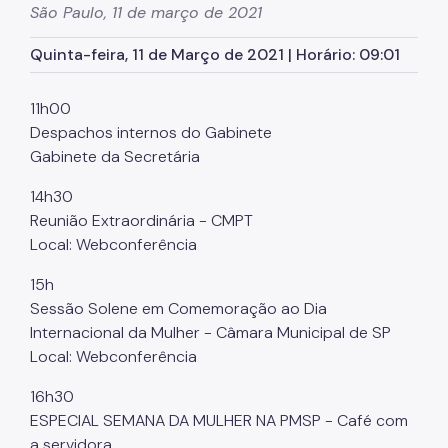
São Paulo, 11 de março de 2021
Órgãos colegiados da SMJ
Quinta-feira, 11 de Março de 2021 | Horário: 09:01
Procuradoria Geral
Legislação Municipal
11h00
Despachos internos do Gabinete
Notícias
Gabinete da Secretária
Perguntas Frequentes
14h30
Fale Conosco
Reunião Extraordinária - CMPT
Local: Webconferência
15h
Sessão Solene em Comemoração ao Dia
Internacional da Mulher - Câmara Municipal de SP
Local: Webconferência
16h30
ESPECIAL SEMANA DA MULHER NA PMSP - Café com
a servidora