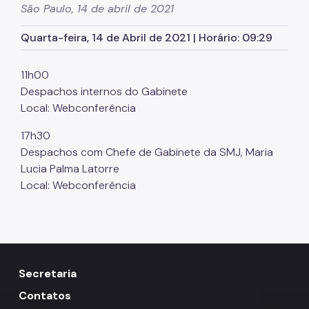
São Paulo, 14 de abril de 2021
Órgãos colegiados da SMJ
Quarta-feira, 14 de Abril de 2021 | Horário: 09:29
Procuradoria Geral
Legislação Municipal
11h00
Despachos internos do Gabinete
Notícias
Local: Webconferência
Perguntas Frequentes
17h30
Fale Conosco
Despachos com Chefe de Gabinete da SMJ, Maria
Lucia Palma Latorre
Local: Webconferência
Secretaria
Contatos