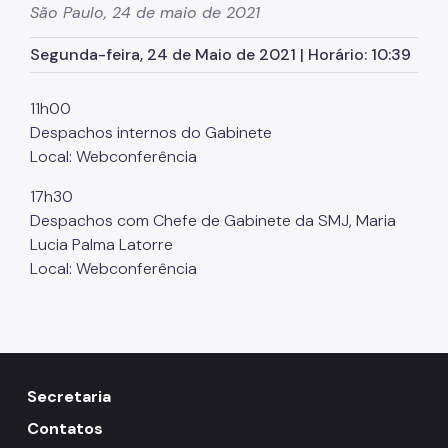
São Paulo, 24 de maio de 2021
Órgãos colegiados da SMJ
Segunda-feira, 24 de Maio de 2021 | Horário: 10:39
Procuradoria Geral
Legislação Municipal
11h00
Despachos internos do Gabinete
Notícias
Local: Webconferência
Perguntas Frequentes
17h30
Fale Conosco
Despachos com Chefe de Gabinete da SMJ, Maria
Lucia Palma Latorre
Local: Webconferência
Secretaria
Contatos