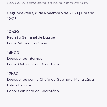
São Paulo, sexta-feira, 01 de outubro de 2021.
Órgãos colegiados da SMJ
Segunda-feira, 8 de Novembro de 2021 | Horário:
Procuradoria Geral
12:03
Legislação Municipal
10h30
Notícias
Reunião Semanal de Equipe
Perguntas Frequentes
Local: Webconferência
Fale Conosco
14h00
Despachos internos
Local: Gabinete da Secretária
17h30
Despachos com a Chefe de Gabinete, Maria Lúcia
Palma Latorre
Local: Gabinete da Secretária