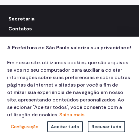
Secretaria
Contatos
156
call
A Prefeitura de São Paulo valoriza sua privacidade!
Em nosso site, utilizamos cookies, que são arquivos
salvos no seu computador para auxiliar a coletar
informações sobre suas preferências e sobre outras
páginas da internet visitadas por você a fim de
otimizar sua experiência de navegação em nosso
site, apresentando conteúdos personalizados. Ao
selecionar "Aceitar todos", você consente com a
utilização de cookies.
Saiba mais
Configuração
Aceitar tudo
Recusar tudo
© COPYRIGHT 2026,
Prefeitura Municipal de São Paulo Viaduto do Cha,
15 - Centro - CEP: 01002-020