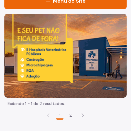
menu
Menu do Site
Acesso à Informação
Imagem de um cachorro caramelo e uma gata rajada, olha
Participação Social
Quadro de Serviços
Procedimento Administrativo Disciplinar
Proteção de Dados Pessoais
Procon Paulistano
Organização
Quem é Quem
Exibindo 1 - 1 de 2 resultados.
Identidade Institucional
1
2
Legislação