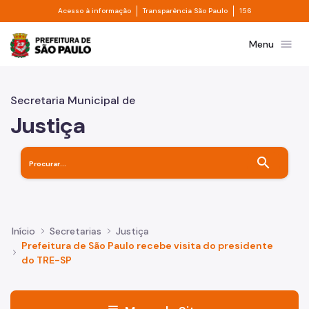
Divisor de acesso à informação
Divisor de transpa
Pular para o Conteúdo principal
Acesso à informação
Transparência São Paulo
156
Prefeitura de São Paulo
menu
Menu
Secretaria Municipal de
Justiça
search
Início
Secretarias
Justiça
Prefeitura de São Paulo recebe visita do presidente
do TRE-SP