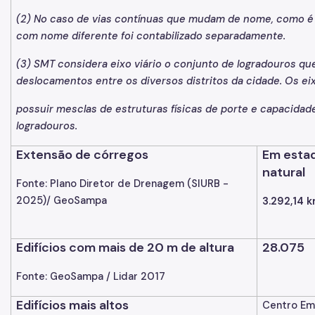
(2) No caso de vias contínuas que mudam de nome, como é o
com nome diferente foi contabilizado separadamente.
(3) SMT considera eixo viário o conjunto de logradouros q
deslocamentos entre os diversos distritos da cidade. Os e
possuir mesclas de estruturas físicas de porte e capacid
logradouros.
Extensão de córregos
Em esta
natural
Fonte: Plano Diretor de Drenagem (SIURB -
2025)/ GeoSampa
3.292,14 
Edifícios com mais de
20 m de altura
28.075
Fonte: GeoSampa / Lidar 2017
Edifícios mais altos
Centro Em