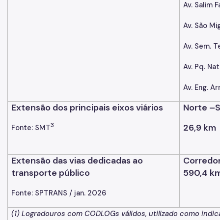
Av. Salim 
Av. São Mi
Av. Sem. T
Av. Pq. Na
Av. Eng. A
Extensão dos principais eixos viários
Norte –S
3
26,9 km
Fonte: SMT
Extensão das vias dedicadas ao
Corredor
transporte público
590,4 k
Fonte: SPTRANS / jan. 2026
(1) Logradouros com CODLOGs válidos, utilizado como indicat