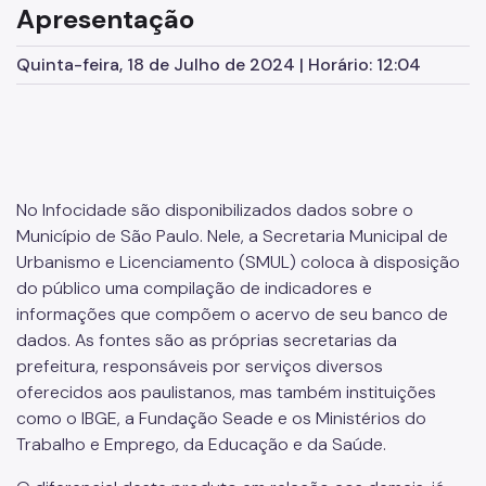
Apresentação
Contas Municipais
Quinta-feira, 18 de Julho de 2024 | Horário: 12:04
Finanças Públicas
Setores da Economia
Outras Estatísticas
Meio Físico
No Infocidade são disponibilizados dados sobre o
Município de São Paulo. Nele, a Secretaria Municipal de
Geologia
Urbanismo e Licenciamento (SMUL) coloca à disposição
Hidrografia
do público uma compilação de indicadores e
informações que compõem o acervo de seu banco de
Topografia
dados. As fontes são as próprias secretarias da
prefeitura, responsáveis por serviços diversos
Ambiente Construído
oferecidos aos paulistanos, mas também instituições
Limites Territoriais
como o IBGE, a Fundação Seade e os Ministérios do
Trabalho e Emprego, da Educação e da Saúde.
Transportes