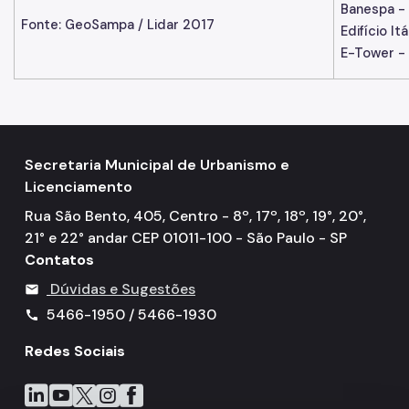
Banespa - 
Fonte: GeoSampa / Lidar 2017
Edifício It
E-Tower -
Secretaria Municipal de Urbanismo e
Licenciamento
Rua São Bento, 405, Centro - 8º, 17º, 18º, 19°, 20°,
21° e 22° andar CEP 01011-100 - São Paulo - SP
Contatos
Dúvidas e Sugestões
mail
5466-1950 / 5466-1930
call
Redes Sociais
Icone do LinkedIn
Icone do YouTube
Icone do X
Icone do Instagram
Icone do Facebook