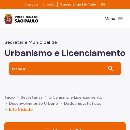
Divisor de acesso à informação
Divisor de transpa
Pular para o Conteúdo principal
Acesso à informação
Transparência São Paulo
156
Prefeitura de São Paulo
menu
Menu
Secretaria Municipal de
Urbanismo e Licenciamento
search
Início
Secretarias
Urbanismo e Licenciamento
Desenvolvimento Urbano
Dados Estatísticos
Info Cidade