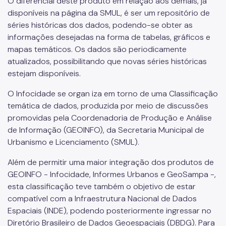
O diferencial deste produto em relação aos demais, já
Uso e Ocupação do Solo
disponíveis na página da SMUL, é ser um repositório de
séries históricas dos dados, podendo-se obter as
Meio Ambiente
informações desejadas na forma de tabelas, gráficos e
Climatologia e Atmosfera
mapas temáticos. Os dados são periodicamente
atualizados, possibilitando que novas séries históricas
Fauna e Flora
estejam disponíveis.
Conservação da Natureza
O Infocidade se organ iza em torno de uma Classificação
Saneamento
temática de dados, produzida por meio de discussões
promovidas pela Coordenadoria de Produção e Análise
Desenvolvimento humano e condições de vida
de Informação (GEOINFO), da Secretaria Municipal de
Urbanismo e Licenciamento (SMUL).
Indicador de Vulnerabilidade
Além de permitir uma maior integração dos produtos de
Indicador de Desenvolvimento Humano
GEOINFO - Infocidade, Informes Urbanos e GeoSampa -,
esta classificação teve também o objetivo de estar
Outros
compatível com a Infraestrutura Nacional de Dados
Subprefeitura (mapas)
Espaciais (INDE), podendo posteriormente ingressar no
Diretório Brasileiro de Dados Geoespaciais (DBDG). Para