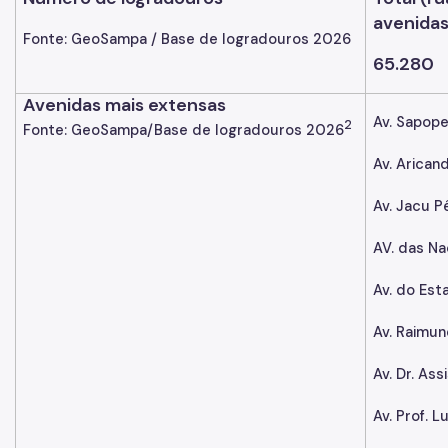
avenidas.
Fonte: GeoSampa / Base de logradouros 2026
65.280
Avenidas mais extensas
Av. Sapop
2
Fonte: GeoSampa/Base de logradouros 2026
Av. Arican
Av. Jacu P
AV. das Na
Av. do Est
Av. Raimun
Av. Dr. Ass
Av. Prof. 