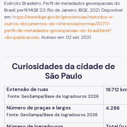
Exército Brasileiro. Perfil de metadados geoespaciais do
Brasil: perfil MGB 2.0. Rio de Janeiro: IBGE, 2021. Disponível
em:
https://www.ibge.gov.br/geociencias/metodos-e-
outros-documentos-de-referencia/normas/30717-
perfil-de-metadados-geoespaciais-do-brasil.html?
=&t=publicacoes
. Acesso em: 02 set. 2021.
Curiosidades da cidade de
São Paulo
Extensão de ruas
19.712 k
Fonte: GeoSampa/Base de logradouros 2026
Número de praças e largos
4.286
Fonte: GeoSampa/Base de logradouros 2026
Número de logradouros
Total (ru