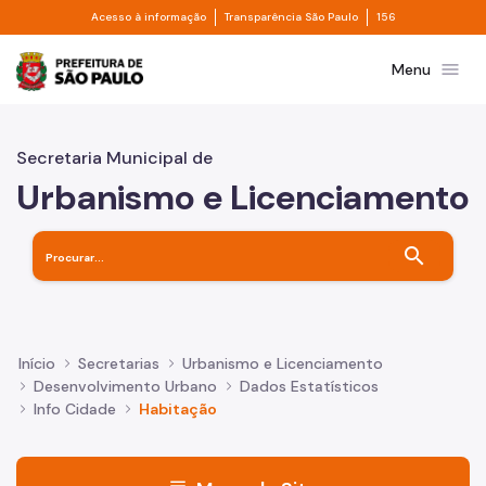
Divisor de acesso à informação
Divisor de transpa
Pular para o Conteúdo principal
Acesso à informação
Transparência São Paulo
156
Prefeitura de São Paulo
menu
Menu
Secretaria Municipal de
Urbanismo e Licenciamento
search
Início
Secretarias
Urbanismo e Licenciamento
Desenvolvimento Urbano
Dados Estatísticos
Info Cidade
Habitação