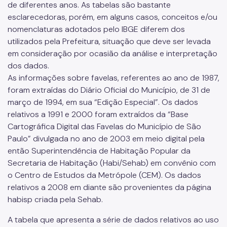
de diferentes anos. As tabelas são bastante
Uso e Ocupação do Solo
esclarecedoras, porém, em alguns casos, conceitos e/ou
Meio Ambiente
nomenclaturas adotados pelo IBGE diferem dos
utilizados pela Prefeitura, situação que deve ser levada
Climatologia e Atmosfera
em consideração por ocasião da análise e interpretação
dos dados.
Fauna e Flora
As informações sobre favelas, referentes ao ano de 1987,
Conservação da Natureza
foram extraídas do Diário Oficial do Município, de 31 de
março de 1994, em sua “Edição Especial”. Os dados
Saneamento
relativos a 1991 e 2000 foram extraídos da “Base
Desenvolvimento humano e condições de vida
Cartográfica Digital das Favelas do Município de São
Paulo” divulgada no ano de 2003 em meio digital pela
Indicador de Vulnerabilidade
então Superintendência de Habitação Popular da
Secretaria de Habitação (Habi/Sehab) em convênio com
Indicador de Desenvolvimento Humano
o Centro de Estudos da Metrópole (CEM). Os dados
relativos a 2008 em diante são provenientes da página
Outros
habisp criada pela Sehab.
Subprefeitura (mapas)
A tabela que apresenta a série de dados relativos ao uso