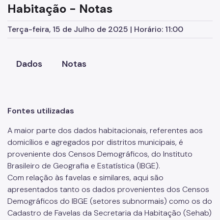
Habitação - Notas
Contas Municipais
Terça-feira, 15 de Julho de 2025 | Horário: 11:00
Finanças Públicas
Setores da Economia
Dados
Notas
Outras Estatísticas
Meio Físico
Geologia
Fontes utilizadas
Hidrografia
A maior parte dos dados habitacionais, referentes aos
domicílios e agregados por distritos municipais, é
Topografia
proveniente dos Censos Demográficos, do Instituto
Brasileiro de Geografia e Estatística (IBGE).
Ambiente Construído
Com relação às favelas e similares, aqui são
Limites Territoriais
apresentados tanto os dados provenientes dos Censos
Demográficos do IBGE (setores subnormais) como os do
Transportes
Cadastro de Favelas da Secretaria da Habitação (Sehab)