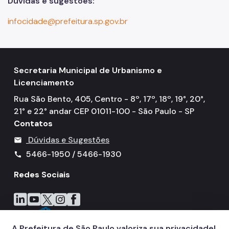
Dúvidas e sugestões:
infocidade@prefeitura.sp.gov.br
Secretaria Municipal de Urbanismo e
Licenciamento
Rua São Bento, 405, Centro - 8º, 17º, 18º, 19°, 20°,
21° e 22° andar CEP 01011-100 - São Paulo - SP
Contatos
Dúvidas e Sugestões
mail
5466-1950 / 5466-1930
call
Redes Sociais
Icone do LinkedIn
Icone do YouTube
Icone do X
Icone do Instagram
Icone do Facebook
A Prefeitura de São Paulo valoriza sua privacidade!