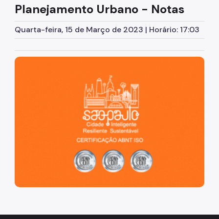
Economia
Planejamento Urbano - Notas
Contas Municipais
Quarta-feira, 15 de Março de 2023 | Horário: 17:03
Finanças Públicas
Setores da Economia
São Paulo, cidade inteligente, resiliente e sustentável
Outras Estatísticas
Meio Físico
Geologia
Hidrografia
Topografia
Ambiente Construído
Limites Territoriais
Transportes