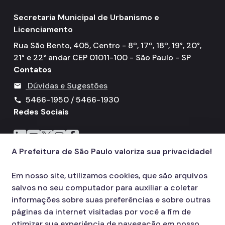
Uso e Ocupação do Solo
Secretaria Municipal de Urbanismo e
Licenciamento
Meio Ambiente
Rua São Bento, 405, Centro - 8º, 17º, 18º, 19°, 20°,
21° e 22° andar CEP 01011-100 - São Paulo - SP
Climatologia e Atmosfera
Contatos
Fauna e Flora
Dúvidas e Sugestões
mail
Conservação da Natureza
5466-1950 / 5466-1930
call
Redes Sociais
Saneamento
Icone do LinkedIn
Icone do YouTube
Icone do X
Icone do Instagram
Icone do Facebook
Desenvolvimento humano e condições de vida
A Prefeitura de São Paulo valoriza sua privacidade!
Indicador de Vulnerabilidade
Em nosso site, utilizamos cookies, que são arquivos
Indicador de Desenvolvimento Humano
salvos no seu computador para auxiliar a coletar
Outros
informações sobre suas preferências e sobre outras
páginas da internet visitadas por você a fim de
Subprefeitura (mapas)
otimizar sua experiência de navegação em nosso