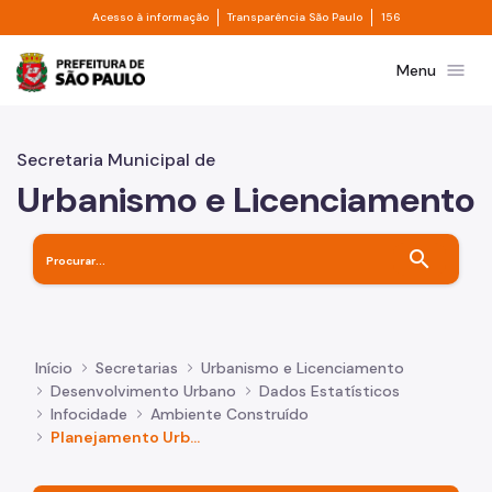
Divisor de acesso à informação
Divisor de transpa
Pular para o Conteúdo principal
Acesso à informação
Transparência São Paulo
156
Prefeitura de São Paulo
menu
Menu
Secretaria Municipal de
Urbanismo e Licenciamento
search
Início
Secretarias
Urbanismo e Licenciamento
Desenvolvimento Urbano
Dados Estatísticos
Infocidade
Ambiente Construído
Planejamento Urbano