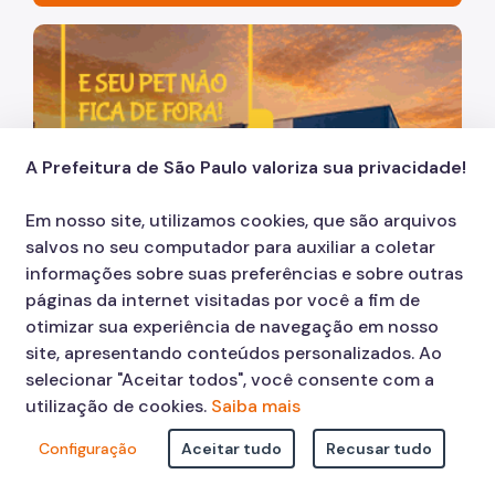
Acesso à Informação
Imagem de um cachorro caramelo e uma gata rajada, ol
Participação Social
Quadro de Serviços
Acesso à Proteção de Dados Pessoais
A Prefeitura de São Paulo valoriza sua privacidade!
Descomplica SP M'Boi Mirim
Em nosso site, utilizamos cookies, que são arquivos
Organização
salvos no seu computador para auxiliar a coletar
informações sobre suas preferências e sobre outras
Histórico
páginas da internet visitadas por você a fim de
otimizar sua experiência de navegação em nosso
Dados
Exibindo 1 - 1 de 2 resultados.
site, apresentando conteúdos personalizados. Ao
Equipamentos Públicos
selecionar "Aceitar todos", você consente com a
1
2
utilização de cookies.
Saiba mais
Infocidade
Configuração
Aceitar tudo
Recusar tudo
Plano Regional
Compras Públicas
Execução Orçamentária