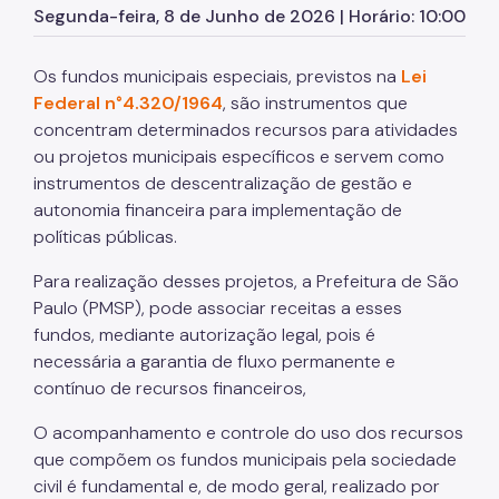
Segunda-feira, 8 de Junho de 2026 | Horário: 10:00
Licitações
Os fundos municipais especiais, previstos na
Lei
SP Mais Fácil
Federal n°4.320/1964
, são instrumentos que
Zeladoria Urbana
concentram determinados recursos para atividades
ou projetos municipais específicos e servem como
Cata-Bagulho
instrumentos de descentralização de gestão e
autonomia financeira para implementação de
Termo de Cooperação
políticas públicas.
Programa de Metas
Para realização desses projetos, a Prefeitura de São
Paulo (PMSP), pode associar receitas a esses
fundos, mediante autorização legal, pois é
necessária a garantia de fluxo permanente e
contínuo de recursos financeiros,
O acompanhamento e controle do uso dos recursos
que compõem os fundos municipais pela sociedade
civil é fundamental e, de modo geral, realizado por