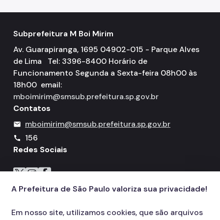
Subprefeitura M Boi Mirim
Av. Guarapiranga, 1695 04902-015 - Parque Alves
de Lima Tel: 3396-8400 Horário de
Funcionamento Segunda a Sexta-feira 08h00 às
18h00 email:
mboimirim@smsub.prefeitura.sp.gov.br
Contatos
mboimirim@smsub.prefeitura.sp.gov.br
mail
156
call
Redes Sociais
Icone do X
Icone do Instagram
Icone do Facebook
A Prefeitura de São Paulo valoriza sua privacidade!
Em nosso site, utilizamos cookies, que são arquivos