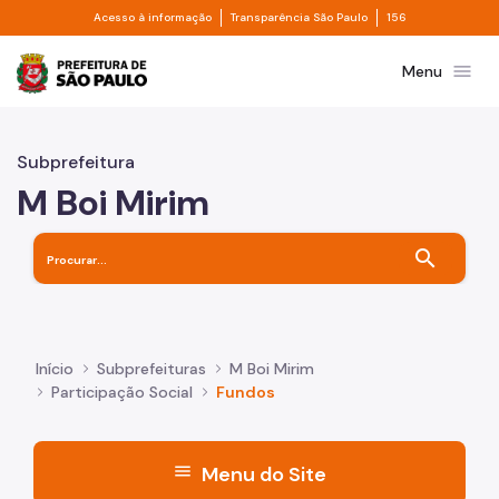
Divisor de acesso à informação
Divisor de transpa
Pular para o Conteúdo principal
Acesso à informação
Transparência São Paulo
156
Prefeitura de São Paulo
menu
Menu
Subprefeitura
M Boi Mirim
search
Início
Subprefeituras
M Boi Mirim
Participação Social
Fundos
menu
Menu do Site