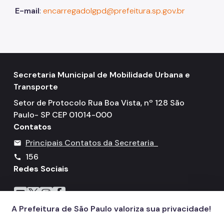
E-mail
:
encarregadolgpd@prefeitura.sp.gov.br
Secretaria Municipal de Mobilidade Urbana e
Transporte
Setor de Protocolo Rua Boa Vista, nº 128 São
Paulo- SP CEP 01014-000
Contatos
Principais Contatos da Secretaria
mail
156
call
Redes Sociais
Icone do YouTube
Icone do X
Icone do Instagram
Icone do Facebook
A Prefeitura de São Paulo valoriza sua privacidade!