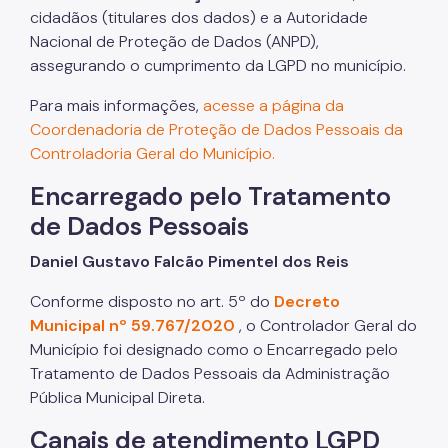
cidadãos (titulares dos dados) e a Autoridade
Transporte de Carga
Nacional de Proteção de Dados (ANPD),
Transporte de Fretamento
assegurando o cumprimento da LGPD no município.
Transporte de Produtos Perigosos
Para mais informações,
acesse a página da
Coordenadoria de Proteção de Dados Pessoais da
Vias Públicas (Eventos, Obras)
Controladoria Geral do Município.
Serviços
Encarregado pelo Tratamento
Atende+
de Dados Pessoais
Bilhete Único
Daniel Gustavo Falcão Pimentel dos Reis
Itinerários do Ônibus
Conforme disposto no art. 5º do
Decreto
Municipal nº 59.767/2020
, o Controlador Geral do
DAMSP - Departamento de Transportes Públicos
(DTP)
Município foi designado como o Encarregado pelo
Tratamento de Dados Pessoais da Administração
Formulários DTP
Pública Municipal Direta.
Certidão de Diretrizes
Canais de atendimento LGPD