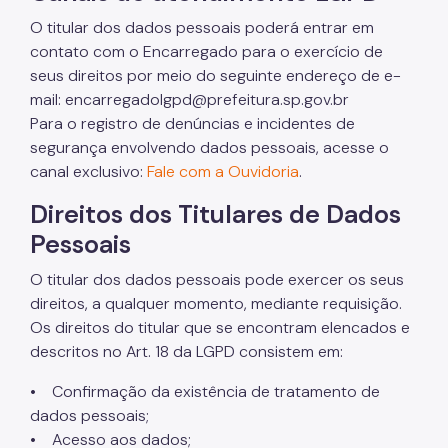
Licitações
O titular dos dados pessoais poderá entrar em
contato com o Encarregado para o exercício de
Informações Úteis
seus direitos por meio do seguinte endereço de e-
Notificações e Multas
mail: encarregadolgpd@prefeitura.sp.gov.br
Para o registro de denúncias e incidentes de
Acompanhe seu processo
segurança envolvendo dados pessoais, acesse o
Como se defender
canal exclusivo:
Fale com a Ouvidoria
.
Direitos dos Titulares de Dados
Indicação de condutor
Pessoais
Trocar Notificação por Advertência
O titular dos dados pessoais pode exercer os seus
Notas de Coleta de Postagem de Notificações
direitos, a qualquer momento, mediante requisição.
FMDT
Os direitos do titular que se encontram elencados e
descritos no Art. 18 da LGPD consistem em:
Saiba como é
• Confirmação da existência de tratamento de
Carga Frete
dados pessoais;
• Acesso aos dados;
Defesa da Autuação (CDA)