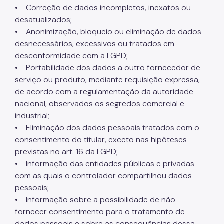
• Correção de dados incompletos, inexatos ou
Fretamento
desatualizados;
• Anonimização, bloqueio ou eliminação de dados
Junta Administrativa (JARI)
desnecessários, excessivos ou tratados em
Motofrete
desconformidade com a LGPD;
• Portabilidade dos dados a outro fornecedor de
Táxi
serviço ou produto, mediante requisição expressa,
de acordo com a regulamentação da autoridade
Transporte Escolar Privado
nacional, observados os segredos comercial e
Transporte Escolar Gratuito - TEG
industrial;
• Eliminação dos dados pessoais tratados com o
Transporte de passageiros por motocicleta
consentimento do titular, exceto nas hipóteses
COMFROTA-SP
previstas no art. 16 da LGPD;
• Informação das entidades públicas e privadas
SEMTRA
com as quais o controlador compartilhou dados
pessoais;
Como se defender
• Informação sobre a possibilidade de não
Seu veículo foi guinchado
fornecer consentimento para o tratamento de
dados pessoais e sobre as consequências dessa