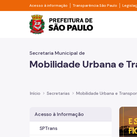
Pular para o Conteúdo principal
Divisor de acesso à informação
Divisor d
Acesso à informação
Transparência São Paulo
Legisla
Prefeitura de São Pa
Secretaria Municipal de
Mobilidade Urbana e T
Início
Secretarias
Mobilidade Urbana e Transpo
Imagem 
Acesso à Informação
SPTrans