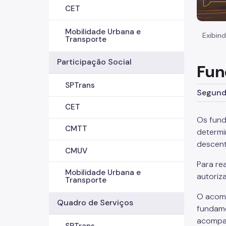
CET
Mobilidade Urbana e
Exibind
Transporte
Participação Social
Fun
SPTrans
Segunda
CET
Os fund
CMTT
determi
descent
CMUV
Para re
Mobilidade Urbana e
autoriz
Transporte
O acomp
Quadro de Serviços
fundame
acompan
SPTrans