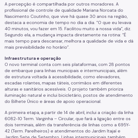
A percepção é compartilhada por outros moradores. A
profissional de controle de qualidade Mariana Noroata do
Nascimento Coutinho, que vive há quase 30 anos na região,
destaca a economia de tempo no dia a dia. “O que eu levava
40 minutos, vou fazer em 15. Facilitou muito a nossa vida”, diz.
Segundo ela, a mudança impacta diretamente na rotina: “É
mais tempo para descansar, melhora a qualidade de vida e dá
mais previsibilidade no horário”.
Infraestrutura e operação
O novo terminal conta com seis plataformas, com 28 pontos
de embarque para linhas municipais e intermunicipais, além
de estrutura voltada à acessibilidade, como elevadores,
escadas rolantes, mapas táteis, corrimãos em diferentes
alturas e sanitários acessíveis. O projeto também prioriza
iluminação natural e inclui bicicletário, postos de atendimento
do Bilhete Único e áreas de apoio operacional.
A primeira etapa, a partir de 14 de abril, inclui a criação da linha
6082-10 Term. Varginha – Circular, que fará a ligação entre os
dois terminais, além da transferência de linhas como a 695Y-
42 (Term. Parelheiros) e atendimentos do Jardim Itajaí e
Jardim Sete de Setembro. Linhas intermunicipais também