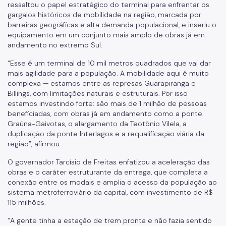
ressaltou o papel estratégico do terminal para enfrentar os
Certidão de Diretrizes
gargalos históricos de mobilidade na região, marcada por
barreiras geográficas e alta demanda populacional, e inseriu o
Licitações
equipamento em um conjunto mais amplo de obras já em
andamento no extremo Sul.
Informações Úteis
“Esse é um terminal de 10 mil metros quadrados que vai dar
Notificações e Multas
mais agilidade para a população. A mobilidade aqui é muito
complexa — estamos entre as represas Guarapiranga e
Acompanhe seu processo
Billings, com limitações naturais e estruturais. Por isso
estamos investindo forte: são mais de 1 milhão de pessoas
Como se defender
beneficiadas, com obras já em andamento como a ponte
Graúna-Gaivotas, o alargamento da Teotônio Vilela, a
Indicação de condutor
duplicação da ponte Interlagos e a requalificação viária da
região”, afirmou.
Trocar Notificação por Advertência
O governador Tarcísio de Freitas enfatizou a aceleração das
Notas de Coleta de Postagem de Notificações
obras e o caráter estruturante da entrega, que completa a
conexão entre os modais e amplia o acesso da população ao
FMDT
sistema metroferroviário da capital, com investimento de R$
115 milhões.
Saiba como é
“A gente tinha a estação de trem pronta e não fazia sentido