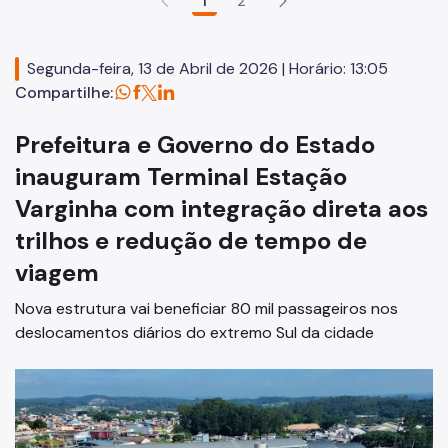
1
2
Mobilidade Urbana e Transporte
Quadro de Serviços
Segunda-feira, 13 de Abril de 2026 | Horário: 13:05
Compartilhe:
SPTrans
Prefeitura e Governo do Estado
CET
inauguram Terminal Estação
Mobilidade Urbana e Transporte
Varginha com integração direta aos
Acesso à Proteção de Dados Pessoais
trilhos e redução de tempo de
Autorizações Especiais
viagem
Cartão Estacionamento (Idoso)
Nova estrutura vai beneficiar 80 mil passageiros nos
deslocamentos diários do extremo Sul da cidade
Cartão de Estacionamento (DeFis)
Cadastro de Caminhões
Carga a Frete