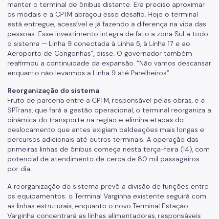
Carga Frete
manter o terminal de ônibus distante. Era preciso aproximar
os modais e a CPTM abraçou esse desafio. Hoje o terminal
Defesa da Autuação (CDA)
está entregue, acessível e já fazendo a diferença na vida das
pessoas. Esse investimento integra de fato a zona Sul a todo
Fretamento
o sistema — Linha 9 conectada à Linha 5, à Linha 17 e ao
Aeroporto de Congonhas”, disse. O governador também
Junta Administrativa (JARI)
reafirmou a continuidade da expansão. “Não vamos descansar
enquanto não levarmos a Linha 9 até Parelheiros”.
Motofrete
Reorganização do sistema
Táxi
Fruto de parceria entre a CPTM, responsável pelas obras, e a
SPTrans, que fará a gestão operacional, o terminal reorganiza a
Transporte Escolar Privado
dinâmica do transporte na região e elimina etapas do
deslocamento que antes exigiam baldeações mais longas e
Transporte Escolar Gratuito - TEG
percursos adicionais até outros terminais. A operação das
primeiras linhas de ônibus começa nesta terça-feira (14), com
Transporte de passageiros por motocicleta
potencial de atendimento de cerca de 80 mil passageiros
por dia.
COMFROTA-SP
A reorganização do sistema prevê a divisão de funções entre
SEMTRA
os equipamentos: o Terminal Varginha existente seguirá com
as linhas estruturais, enquanto o novo Terminal Estação
Como se defender
Varginha concentrará as linhas alimentadoras, responsáveis