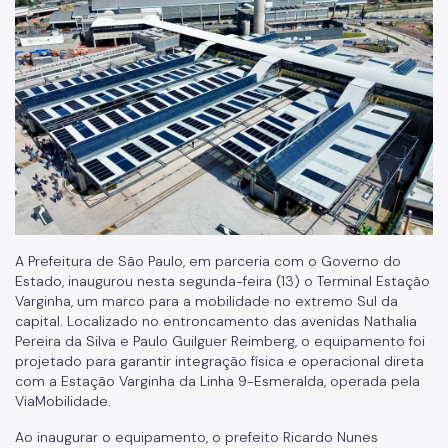
Cargas Superdimensionadas
Isenção de Rodízio
Transporte de Carga
Transporte de Fretamento
Transporte de Produtos Perigosos
Vias Públicas (Eventos, Obras)
Serviços
A Prefeitura de São Paulo, em parceria com o Governo do
Atende+
Estado, inaugurou nesta segunda-feira (13) o Terminal Estação
Varginha, um marco para a mobilidade no extremo Sul da
Bilhete Único
capital. Localizado no entroncamento das avenidas Nathalia
Pereira da Silva e Paulo Guilguer Reimberg, o equipamento foi
Itinerários do Ônibus
projetado para garantir integração física e operacional direta
com a Estação Varginha da Linha 9-Esmeralda, operada pela
DAMSP - Departamento de Transportes Públicos (DTP)
ViaMobilidade.
Formulários DTP
Ao inaugurar o equipamento, o prefeito Ricardo Nunes