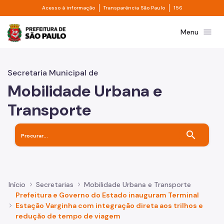
Divisor de acesso à informação
Divisor de transpa
Pular para o Conteúdo principal
Acesso à informação
Transparência São Paulo
156
Prefeitura de São Paulo
menu
Menu
Secretaria Municipal de
Mobilidade Urbana e
Transporte
search
Início
Secretarias
Mobilidade Urbana e Transporte
Prefeitura e Governo do Estado inauguram Terminal
Estação Varginha com integração direta aos trilhos e
redução de tempo de viagem