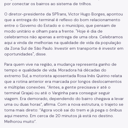
por conectar os bairros ao sistema de trilhos.
Seu veículo foi guinchado
O diretor-presidente da SPTrans, Victor Hugo Borges, apontou
Notícias
que a entrega do terminal é reflexo do bom relacionamento
entre o Governo do Estado e o município, que pensam de
modo unitário e olham para a frente. "Hoje é dia de
celebrarmos não apenas a entrega de uma obra. Celebramos
aqui a vinda de melhorias na qualidade de vida da população
da Zona Sul de São Paulo. Investir em transporte é investir em
oportunidades", disse.
Para quem vive na região, a mudança representa ganho de
tempo e qualidade de vida. Moradora há décadas do
extremo Sul, a motorista aposentada Rosa Inês Quirino relata
que a rotina anterior era marcada por longos deslocamentos
e múltiplas conexões. “Antes, a gente precisava ir até o
terminal Grajaú ou até o Varginha para conseguir seguir
viagem. Era demorado, dependendo do bairro chegava a levar
uma ou duas horas”, afirma. Com a nova estrutura, o trajeto se
torna mais direto: “Agora você sai do trem e já pega o ônibus
aqui mesmo. Em cerca de 20 minutos já está no destino.
Melhorou muito”.