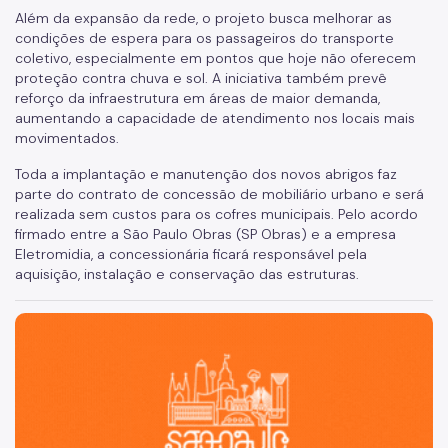
Além da expansão da rede, o projeto busca melhorar as
Certidão de Diretrizes
condições de espera para os passageiros do transporte
coletivo, especialmente em pontos que hoje não oferecem
Licitações
proteção contra chuva e sol. A iniciativa também prevê
reforço da infraestrutura em áreas de maior demanda,
Informações Úteis
aumentando a capacidade de atendimento nos locais mais
movimentados.
Notificações e Multas
Toda a implantação e manutenção dos novos abrigos faz
Acompanhe seu processo
parte do contrato de concessão de mobiliário urbano e será
realizada sem custos para os cofres municipais. Pelo acordo
Como se defender
firmado entre a São Paulo Obras (SP Obras) e a empresa
Eletromidia, a concessionária ficará responsável pela
Indicação de condutor
aquisição, instalação e conservação das estruturas.
Trocar Notificação por Advertência
São Paulo, cidade inteligente, resiliente e sustentável
Notas de Coleta de Postagem de Notificações
FMDT
Saiba como é