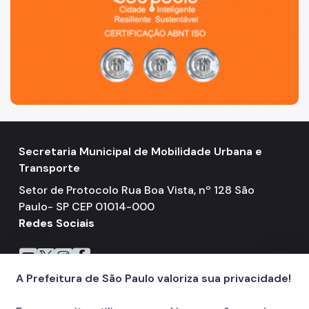
Carga Frete
Defesa da Autuação (CDA)
Fretamento
Junta Administrativa (JARI)
Motofrete
Táxi
Secretaria Municipal de Mobilidade Urbana e
Transporte Escolar Privado
Transporte
Transporte Escolar Gratuito - TEG
Setor de Protocolo Rua Boa Vista, nº 128 São
Paulo- SP CEP 01014-000
Transporte de passageiros por motocicleta
Redes Sociais
COMFROTA-SP
Icone do YouTube
Icone do X
Icone do Instagram
Icone do Facebook
SEMTRA
A Prefeitura de São Paulo valoriza sua privacidade!
Como se defender