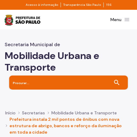
Divisor de acesso à informação
Divisor de transpa
Pular para o Conteúdo principal
Acesso à informação
Transparência São Paulo
156
Prefeitura de São Paulo
menu
Menu
Secretaria Municipal de
Mobilidade Urbana e
Transporte
search
Início
Secretarias
Mobilidade Urbana e Transporte
Prefeitura instala 2 mil pontos de ônibus com nova
estrutura de abrigo, bancos e reforço da iluminação
em toda a cidade