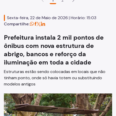
1
2
Mobilidade Urbana e Transporte
Quadro de Serviços
Sexta-feira, 22 de Maio de 2026 | Horário: 15:03
Compartilhe:
SPTrans
Prefeitura instala 2 mil pontos de
CET
ônibus com nova estrutura de
Mobilidade Urbana e Transporte
abrigo, bancos e reforço da
Acesso à Proteção de Dados Pessoais
iluminação em toda a cidade
Autorizações Especiais
Estruturas estão sendo colocadas em locais que não
tinham ponto, onde só havia totem ou substituindo
Cartão Estacionamento (Idoso)
modelos antigos
Cartão de Estacionamento (DeFis)
Cadastro de Caminhões
Carga a Frete