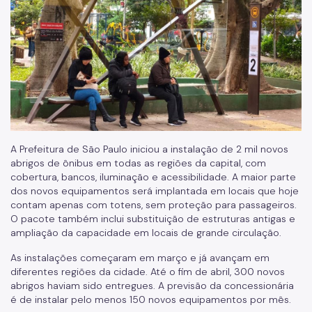
Cargas Superdimensionadas
Isenção de Rodízio
Transporte de Carga
Transporte de Fretamento
Transporte de Produtos Perigosos
Vias Públicas (Eventos, Obras)
A Prefeitura de São Paulo iniciou a instalação de 2 mil novos
abrigos de ônibus em todas as regiões da capital, com
Serviços
cobertura, bancos, iluminação e acessibilidade. A maior parte
dos novos equipamentos será implantada em locais que hoje
Atende+
contam apenas com totens, sem proteção para passageiros.
O pacote também inclui substituição de estruturas antigas e
Bilhete Único
ampliação da capacidade em locais de grande circulação.
Itinerários do Ônibus
As instalações começaram em março e já avançam em
diferentes regiões da cidade. Até o fim de abril, 300 novos
DAMSP - Departamento de Transportes Públicos (DTP)
abrigos haviam sido entregues. A previsão da concessionária
é de instalar pelo menos 150 novos equipamentos por mês.
Formulários DTP