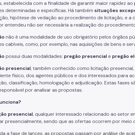
s, estabelecida com a finalidade de garantir maior rapidez 
es determinadas e específicas. Há também
s
ituações excep
tação, hipótese de vedação ao procedimento de licitação, e a 
dor entendeu não ser necessária a realização do procedimento l
ão
não é uma modalidade de uso obrigatório pelos órgãos pú
es cabíveis, como, por exemplo, nas aquisições de bens e ser
ão
possui duas modalidades:
pregão presencial
e
pregão el
ão presencial
, também conhecido como licitação presencial,
ente físico, dos agentes públicos e dos interessados para 
ação, classificação, homologação e adjudicação. Estas fases s
esponsável por analisar as propostas.
unciona?
ão presencial
, qualquer interessado relacionado ao setor e
par presencialmente, sendo que as ofertas ocorrem por meio d
da a fase de lances, as propostas passam por análise de acei