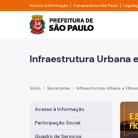
Pular para o Conteúdo principal
Divisor de acesso à informação
Divisor d
Acesso à informação
Transparência São Paulo
Legisla
Prefeitura de São Pa
Infraestrutura Urbana 
Início
Secretarias
Infraestrutura Urbana e Obras
Imagem 
Acesso à Informação
Participação Social
Quadro de Serviços