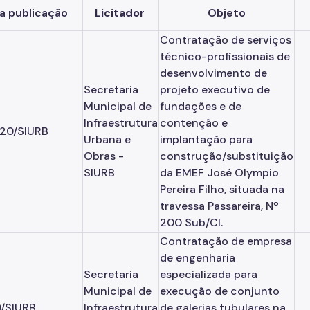
a publicação
Licitador
Objeto
Contratação de serviços
técnico-profissionais de
desenvolvimento de
Secretaria
projeto executivo de
Municipal de
fundações e de
Infraestrutura
contenção e
20/SIURB
Urbana e
implantação para
Obras -
construção/substituição
SIURB
da EMEF José Olympio
Pereira Filho, situada na
travessa Passareira, Nº
200 Sub/Cl.
Contratação de empresa
de engenharia
Secretaria
especializada para
Municipal de
execução de conjunto
/SIURB
Infraestrutura
de galerias tubulares na