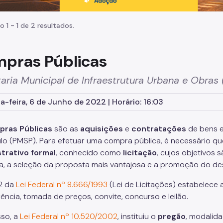
o 1 - 1 de 2 resultados.
pras Públicas
aria Municipal de Infraestrutura Urbana e Obras
-feira, 6 de Junho de 2022 | Horário: 16:03
ras Públicas
são as
aquisições
e
contratações
de bens e
lo (PMSP). Para efetuar uma compra pública, é necessário qu
trativo formal
, conhecido como
licitação
, cujos objetivos 
a, a seleção da proposta mais vantajosa e a promoção do des
2 da
Lei Federal nº 8.666/1993
(Lei de Licitações) estabelece 
ência, tomada de preços, convite, concurso e leilão.
sso, a
Lei Federal nº 10.520/2002
, instituiu o
pregão
, modalida