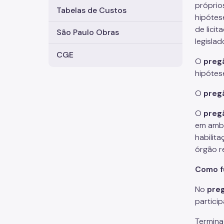
próprio
Tabelas de Custos
hipótes
de lici
São Paulo Obras
legisla
CGE
O
preg
hipótes
O
preg
O
preg
em ambi
habilit
órgão r
Como f
No
preg
partici
Termina