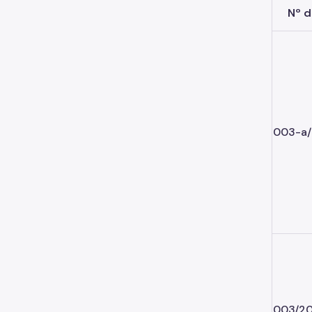
Nº d
003-a/
003/20