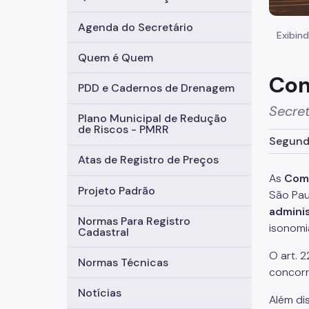
Agenda do Secretário
Exibind
Quem é Quem
Com
PDD e Cadernos de Drenagem
Secret
Plano Municipal de Redução
de Riscos - PMRR
Segunda
Atas de Registro de Preços
As
Comp
Projeto Padrão
São Pau
adminis
Normas Para Registro
isonomi
Cadastral
O art. 2
Normas Técnicas
concorr
Notícias
Além di