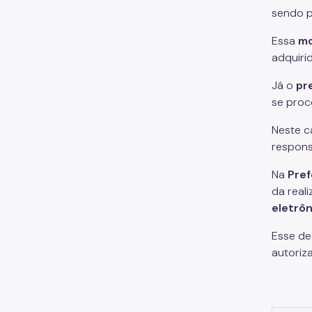
sendo p
Essa
mo
adquiri
Já o
pr
se proc
Neste c
respons
Na
Pref
da real
eletrôn
Esse de
autoriz