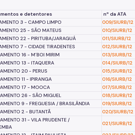
mentos e detentores
nº da ATA
AMENTO 3 - CAMPO LIMPO
009/SIURB/12
AMENTO 25 - SÃO MATEUS
010/SIURB/12
MENTO 22 - PIRITUBA/JARAGUÁ
011/SIURB/12
MENTO 7 - CIDADE TIRADENTES
012/SIURB/12
MENTO 16 - M´BOI MIRIM
013/SIURB/12
AMENTO 13 - ITAQUERA
014/SIURB/12
AMENTO 20 - PERUS
015/SIURB/12
MENTO 11 - IPIRANGA
016/SIURB/12
AMENTO 17 - MOOCA
017/SIURB/12
AMENTO 26 - SÃO MIGUEL
018/SIURB/12
MENTO 9 - FREGUESIA / BRASILÂNDIA
019/SIURB/12
AMENTO 2 - BUTANTÃ
020/SIURB/12
MENTO 31 - VILA PRUDENTE /
021/SIURB/12
EMBA