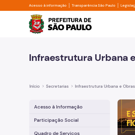
Pular para o Conteúdo principal
Divisor de acesso à informação
Divisor d
Acesso à informação
Transparência São Paulo
Legisla
Prefeitura de São Pa
Infraestrutura Urbana 
Início
Secretarias
Infraestrutura Urbana e Obras
Imagem 
Acesso à Informação
Participação Social
Quadro de Serviços