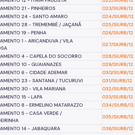
MENTO 12 - ITAIM PAULISTA
022/SIURB/12
MENTO 21 - PINHEIROS
023/SIURB/12
AMENTO 24 - SANTO AMARO
024/SIURB/12
AMENTO 28 - TREMEMBÉ / JAÇANÃ
025/SIURB/12
AMENTO 19 - PENHA
026/SIURB/12
MENTO 1 - ARICANDUVA / VILA
027/SIURB/12
OSA
AMENTO 4 - CAPELA DO SOCORRO
028/SIURB/12
AMENTO 10 - GUAIANAZES
029/SIURB/12
AMENTO 6 - CIDADE ADEMAR
030/SIURB/12
AMENTO 23 - SANTANA / TUCURUVI
031/SIURB/12
AMENTO 30 - VILA MARIANA
032/SIURB/12
AMENTO 15 - LAPA
033/SIURB/12
AMENTO 8 - ERMELINO MATARAZZO
034/SIURB/12
MENTO 5 - CASA VERDE /
035/SIURB/12
EIRINHA
AMENTO 14 - JABAQUARA
036/SIURB/12