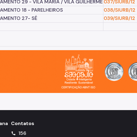
MENTO 29 - VILA MARIA / VILA GUILHERME
037/SIURB/12
AMENTO 18 - PARELHEIROS
038/SIURB/12
AMENTO 27- SÉ
039/SIURB/12
o, cidade inteligente, resiliente e sustentável
bana
Contatos
156
call