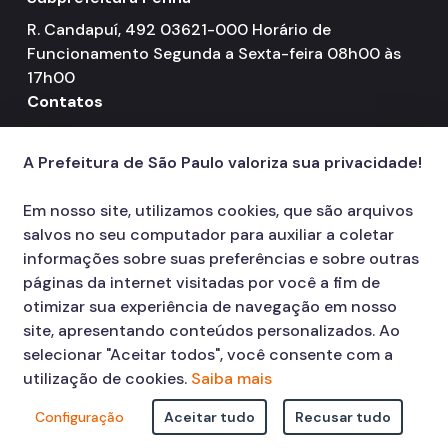
R. Candapuí, 492 03621-000 Horário de
Funcionamento Segunda a Sexta-feira 08h00 às
17h00
Contatos
PABX: 4369-8100
call
A Prefeitura de São Paulo valoriza sua privacidade!
Em nosso site, utilizamos cookies, que são arquivos
salvos no seu computador para auxiliar a coletar
informações sobre suas preferências e sobre outras
páginas da internet visitadas por você a fim de
otimizar sua experiência de navegação em nosso
site, apresentando conteúdos personalizados. Ao
selecionar "Aceitar todos", você consente com a
utilização de cookies.
Saiba mais
Configuração
Aceitar tudo
Recusar tudo
© COPYRIGHT 2026,
Prefeitura Municipal de São Paulo Viaduto do Cha,
15 - Centro - CEP: 01002-020