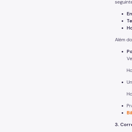
seguint
E
Te
Ho
Além do
Po
Ve
Ho
Un
Ho
Pr
Bi
3. Cor