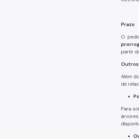
Prazo
O pedi
prorro
partir d
Outros
Além do
de rela
Po
Para so
árvores
disponí
Ou