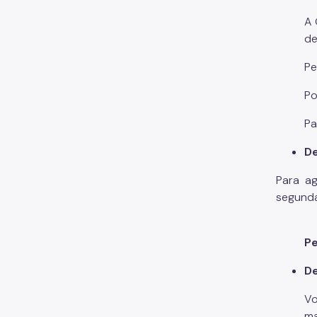
A 
de
Pe
Po
Pa
De
Para ag
segunda
Pe
De
Vo
ma