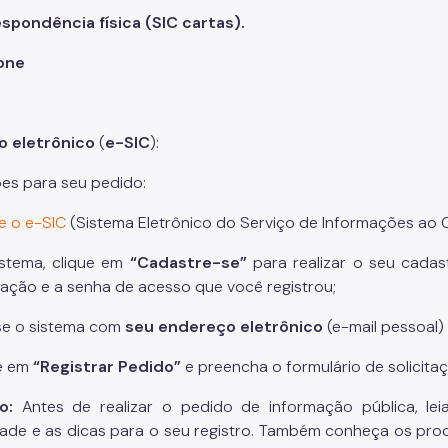
espondência física
(SIC cartas).
fone
o eletrônico
(
e-SIC
):
ões para seu pedido:
e o e-SIC
(Sistema Eletrônico do Serviço de Informações ao 
istema, clique em
“Cadastre-se”
para realizar o seu cadas
icação e a senha de acesso que você registrou;
se o sistema com
seu endereço eletrônico
(e-mail pessoal)
ue em
“Registrar Pedido”
e preencha o formulário de solicita
ão:
Antes de realizar o pedido de informação pública, le
dade e as dicas para o seu registro. Também conheça os pr