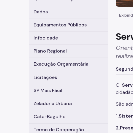
Dados
Exibind
Equipamentos Públicos
Ser
Infocidade
Orient
Plano Regional
realiz
Execução Orçamentária
Segunda
Licitações
O
Ser
SP Mais Fácil
cidadão
Zeladoria Urbana
São adm
1.Siste
Cata-Bagulho
2.Pres
Termo de Cooperação