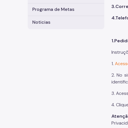
3.Corr
Programa de Metas
4.Tele
Noticias
1.Pedid
Instruç
1.
Acess
2. No s
identif
3. Aces
4. Cliq
Atenç
Privaci