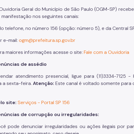
Ouvidoria Geral do Município de São Paulo (OGM-SP) recebe
 manifestação nos seguintes canais:
lo telefone, no número 156 (opção: número 5), e da Central SP
r e-mail:
ogm@prefeitura.sp.gov.br
ra maiores informações acesse o site:
Fale com a Ouvidoria
núncias de assédio
endar atendimento presencial, ligue para (11)3334-7125 
 a sexta-feira.
Atenção:
Este canal é voltado somente para d
lo site:
Serviços - Portal SP 156
núncias de corrupção ou irregularidades:
cê pode denunciar irregularidades ou ações ilegais por par
ntendo seu anonimato, caso deseje.