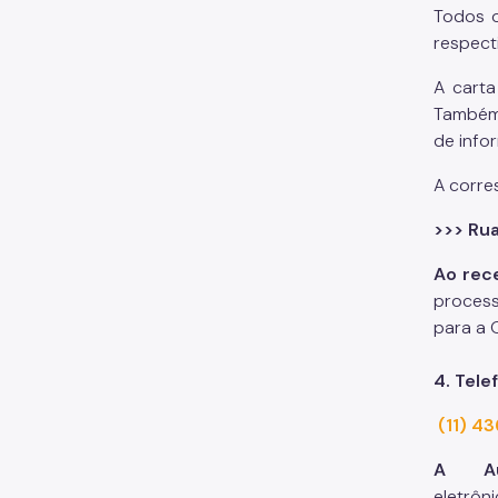
Todos o
respect
A carta
Também 
de info
A corre
>>> Rua
Ao rec
process
para a 
4.
Tele
(11) 4
A Au
eletrôni