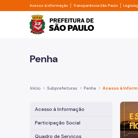
Pular para o Conteúdo principal
Divisor de acesso à informação
Divisor d
Acesso à informação
Transparência São Paulo
Legisla
Prefeitura de São Pa
Penha
Início
Subprefeituras
Penha
Acesso à Infor
Imagem 
Acesso à Informação
Participação Social
Quadro de Serviços