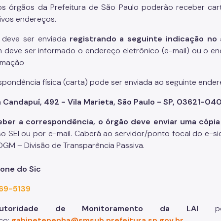
s órgãos da Prefeitura de São Paulo poderão receber ca
ivos endereços.
 deve ser enviada
registrando a seguinte indicação no
deve ser informado o endereço eletrônico (e-mail) ou o en
rmação
spondência física (carta) pode ser enviada ao seguinte ender
 Candapuí, 492 - Vila Marieta, São Paulo - SP, 03621-04
eber a correspondência, o órgão deve enviar uma cópia 
o SEI ou por e-mail. Caberá ao servidor/ponto focal do e-si
OGM – Divisão de Transparência Passiva.
fone do Sic
369-5139
toridade de Monitoramento da LAI
pod
co:
gabinetepenha@smsub.prefeitura.sp.gov.br