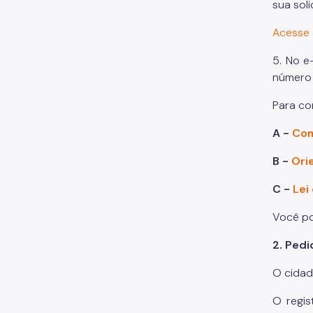
sua soli
Acesse 
5. No e
número 
Para co
A -
Com
B -
Ori
C -
Lei
Você p
2. Pedi
O cidad
O regis