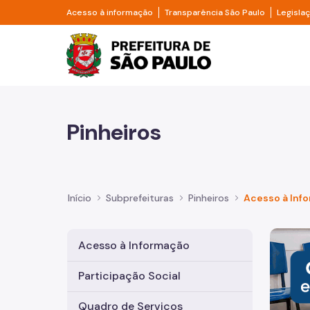
Pular para o Conteúdo principal
Divisor de acesso à informação
Divisor d
Acesso à informação
Transparência São Paulo
Legisla
Prefeitura de São Pa
Pinheiros
Início
Subprefeituras
Pinheiros
Acesso à Inf
Imagem 
Acesso à Informação
Participação Social
Quadro de Serviços