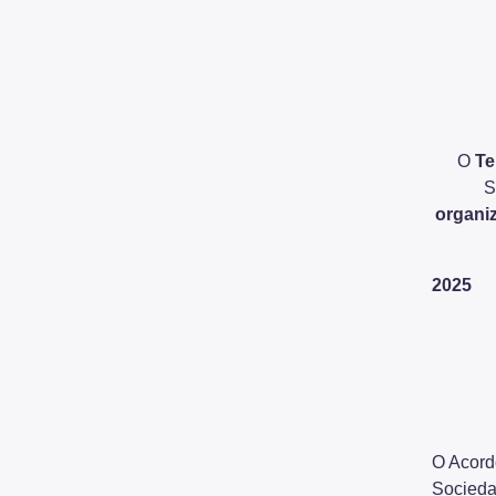
O
Te
S
organi
2025
O Acord
Socieda