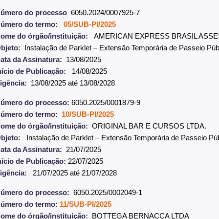
úmero do processo
6050.2024/0007925-7
úmero do termo:
05/SUB-PI/2025
ome do órgão/instituição:
AMERICAN EXPRESS BRASIL ASSE
bjeto:
Instalação de Parklet – Extensão Temporária de Passeio Púb
ata da Assinatura:
13/08/2025
nício de Publicação:
14/08/2025
igência:
13/08/2025 até 13/08/2028
úmero do processo:
6050.2025/0001879-9
úmero do termo:
10/SUB-PI/2025
ome do órgão/instituição:
ORIGINAL BAR E CURSOS LTDA.
bjeto:
Instalação de Parklet – Extensão Temporária de Passeio Púb
ata da Assinatura:
21/07/2025
nício de Publicação:
22/07/2025
igência:
21/07/2025 até 21/07/2028
úmero do processo:
6050.2025/0002049-1
úmero do termo:
11/SUB-PI/2025
ome do órgão/instituição:
BOTTEGA BERNACCA LTDA