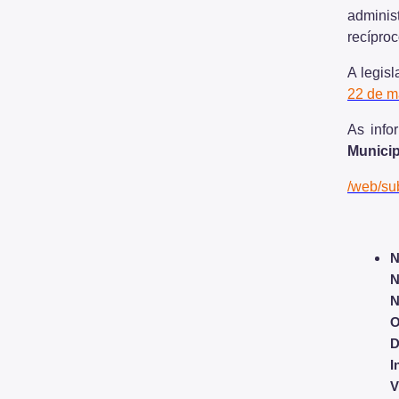
adminis
recíproc
A legis
22 de m
As info
Municip
/web/su
N
N
N
O
D
I
V