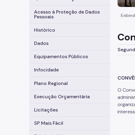
Acesso à Proteção de Dados
Exibind
Pessoais
Histórico
Con
Dados
Segunda
Equipamentos Públicos
Infocidade
CONVÊ
Plano Regional
O Convê
Execução Orçamentária
administ
organiz
Licitações
interes
SP Mais Fácil