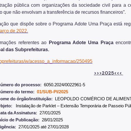
tração pública com organizações da sociedade civil para a c
o que não envolvam a transferência de recursos financeiros”.
lação que dispõe sobre o Programa Adote Uma Praça está reg
arço de 2022.
rmações referentes ao
Programa Adote Uma Praça
encontr
al das Subprefeituras.
bprefeituras/w/acesso_a_informacao/250495
>>>2025<<<
úmero do processo:
6050.2024/0022961-5
úmero do termo:
01/SUB-PI/2025
ome do órgão/instituição:
LEOPOLDO COMÉRCIO DE ALIMEN
bjeto:
Instalação de Parklet – Extensão Temporária de Passeio Púb
ata da Assinatura:
27/01/2025
nício de Publicação:
28/01/2025
igência:
27/01/2025 até 27/01/2028