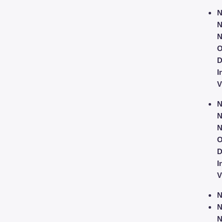
N
N
N
O
D
I
V
N
N
N
O
D
I
V
N
N
N