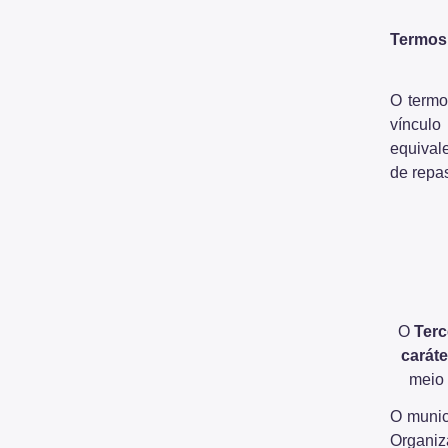
Termos
O termo
vínculo
equival
de repas
O
Terc
caráte
meio 
O munic
Organiz