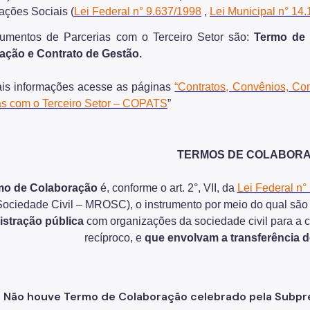
ações Sociais (
Lei Federal n° 9.637/1998
,
Lei Municipal n° 14
rumentos de Parcerias com o Terceiro Setor são:
Termo de 
ção e Contrato de Gestão.
is informações acesse as páginas
“Contratos, Convênios, Co
as com o Terceiro Setor – COPATS
”
TERMOS DE COLABOR
mo de Colaboração
é, conforme o art. 2°, VII, da
Lei Federal n°
Sociedade Civil – MROSC), o instrumento por meio do qual são
istração pública
com organizações da sociedade civil para a c
recíproco, e
que envolvam a transferência d
Não houve Termo de Colaboração celebrado pela Subpref