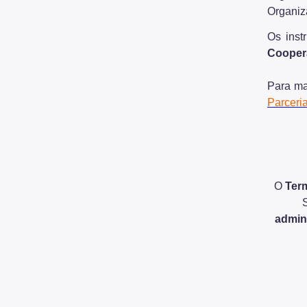
Organiz
Os inst
Coopera
Para ma
Parceri
O
Ter
admin