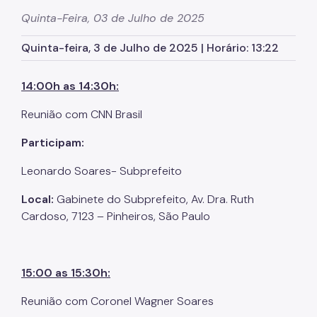
Zeladoria Urbana
Quinta-Feira, 03 de Julho de 2025
Cata-Bagulho
Quinta-feira, 3 de Julho de 2025 | Horário: 13:22
Termo de Cooperação
14:00h as 14:30h:
Programa de Metas
Reunião com CNN Brasil
Noticias
Participam:
Contate Nossos Servidores
Leonardo Soares- Subprefeito
Local:
Gabinete do Subprefeito, Av. Dra. Ruth
Cardoso, 7123 – Pinheiros, São Paulo
15:00 as 15:30h:
Reunião com Coronel Wagner Soares