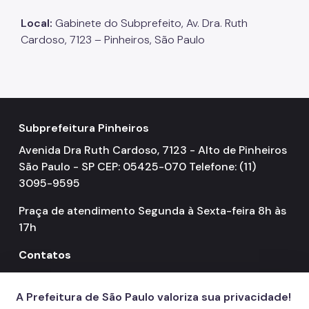
Local:
Gabinete do Subprefeito, Av. Dra. Ruth
Cardoso, 7123 – Pinheiros, São Paulo
Subprefeitura Pinheiros
Avenida Dra Ruth Cardoso, 7123 - Alto de Pinheiros
São Paulo - SP CEP: 05425-070 Telefone: (11)
3095-9595
Praça de atendimento Segunda à Sexta-feira 8h às
17h
Contatos
156
call
A Prefeitura de São Paulo valoriza sua privacidade!