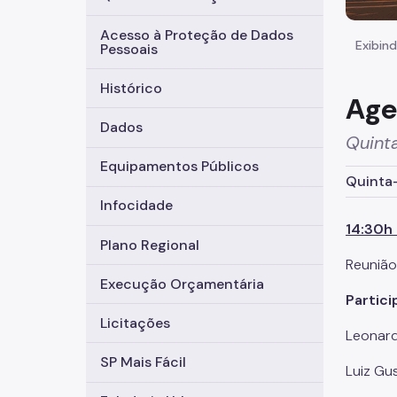
Acesso à Proteção de Dados
Exibind
Pessoais
Histórico
Age
Dados
Quinta
Equipamentos Públicos
Quinta-
Infocidade
14:30h 
Plano Regional
Reunião
Execução Orçamentária
Partici
Licitações
Leonard
SP Mais Fácil
Luiz Gu