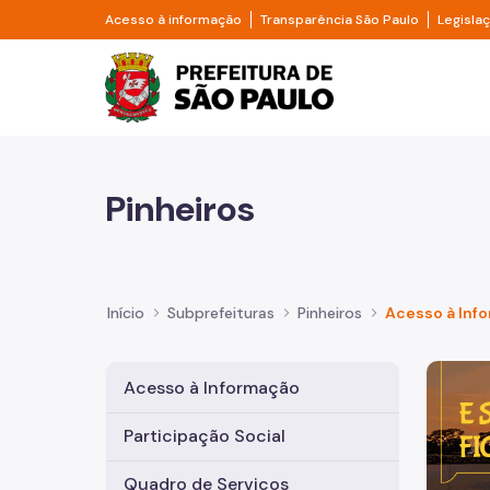
Pular para o Conteúdo principal
Divisor de acesso à informação
Divisor d
Acesso à informação
Transparência São Paulo
Legisla
Prefeitura de São Pa
Pinheiros
Início
Subprefeituras
Pinheiros
Acesso à Inf
Imagem 
Acesso à Informação
Participação Social
Quadro de Serviços