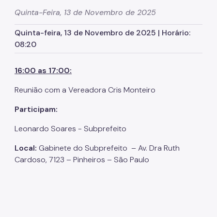
Zeladoria Urbana
Quinta-Feira, 13 de Novembro de 2025
Cata-Bagulho
Quinta-feira, 13 de Novembro de 2025 | Horário:
08:20
Termo de Cooperação
Programa de Metas
16:00 as 17:00:
Noticias
Reunião com a Vereadora Cris Monteiro
Contate Nossos Servidores
Participam:
Leonardo Soares - Subprefeito
Local:
Gabinete do Subprefeito – Av. Dra Ruth
Cardoso, 7123 – Pinheiros – São Paulo