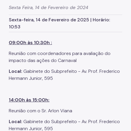
Zeladoria Urbana
Sexta Feira, 14 de Fevereiro de 2024
Cata-Bagulho
Sexta-feira, 14 de Fevereiro de 2025 | Horário:
10:53
Termo de Cooperação
Programa de Metas
09:00h às 10:30h :
Noticias
Reunião com coordenadores para avaliação do
impacto das ações do Carnaval
Contate Nossos Servidores
Local:
Gabinete do Subprefeito - Av. Prof. Frederico
Hermann Junior, 595
14:00h às 15:00h:
Reunião com o Sr. Arlon Viana
Local:
Gabinete do Subprefeito - Av. Prof. Frederico
Hermann Junior, 595