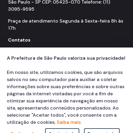
São Paulo - SP CEP: 05425-070 Telefone: (11)
3095-9595
Praça de atendimento Segunda à Sexta-feira 8h às
17h
Contatos
156
call
A Prefeitura de São Paulo valoriza sua privacidade!
Em nosso site, utilizamos cookies, que são arquivos
salvos no seu computador para auxiliar a coletar
informações sobre suas preferências e sobre outras
páginas da internet visitadas por você a fim de
otimizar sua experiência de navegação em nosso
site, apresentando conteúdos personalizados. Ao
selecionar "Aceitar todos", você consente com a
utilização de cookies.
Saiba mais