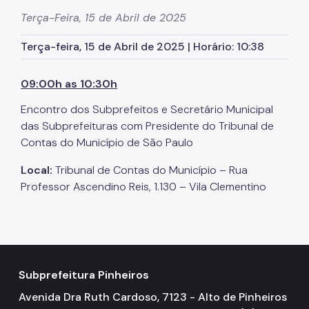
Zeladoria Urbana
Terça-Feira, 15 de Abril de 2025
Cata-Bagulho
Terça-feira, 15 de Abril de 2025 | Horário: 10:38
Termo de Cooperação
09:00h as 10:30h
Programa de Metas
Encontro dos Subprefeitos e Secretário Municipal
Noticias
das Subprefeituras com Presidente do Tribunal de
Contas do Município de São Paulo
Contate Nossos Servidores
Local:
Tribunal de Contas do Município – Rua
Professor Ascendino Reis, 1.130 – Vila Clementino
Subprefeitura Pinheiros
Avenida Dra Ruth Cardoso, 7123 - Alto de Pinheiros