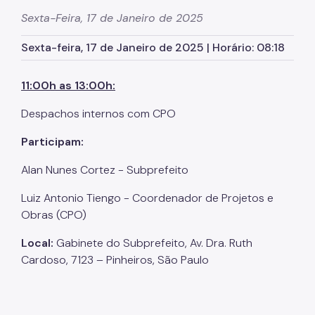
Zeladoria Urbana
Sexta-Feira, 17 de Janeiro de 2025
Cata-Bagulho
Sexta-feira, 17 de Janeiro de 2025 | Horário: 08:18
Termo de Cooperação
11:00h as 13:00h:
Programa de Metas
Despachos internos com CPO
Noticias
Participam:
Contate Nossos Servidores
Alan Nunes Cortez - Subprefeito
Luiz Antonio Tiengo - Coordenador de Projetos e
Obras (CPO)
Local:
Gabinete do Subprefeito, Av. Dra. Ruth
Cardoso, 7123 – Pinheiros, São Paulo