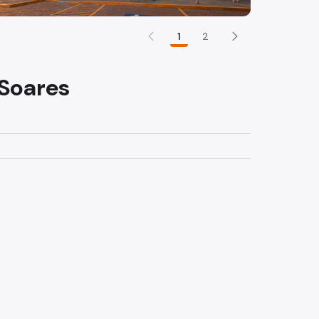
1
2
 Soares