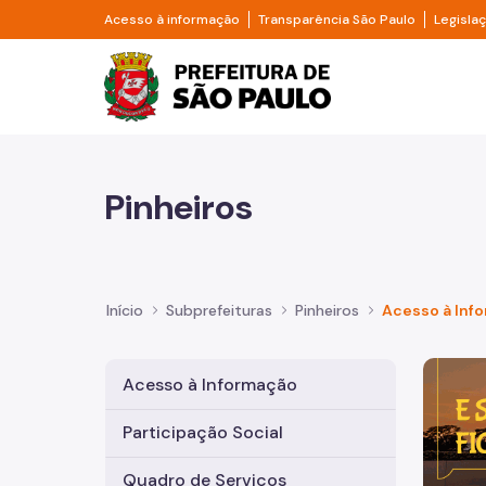
Pular para o Conteúdo principal
Divisor de acesso à informação
Divisor d
Acesso à informação
Transparência São Paulo
Legisla
Prefeitura de São Pa
Pinheiros
Início
Subprefeituras
Pinheiros
Acesso à Inf
Imagem 
Acesso à Informação
Participação Social
Quadro de Serviços