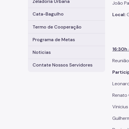
Zeladoria Urbana
João Pa
Cata-Bagulho
Local:
G
Termo de Cooperação
Programa de Metas
16:30h 
Noticias
Reunião
Contate Nossos Servidores
Partic
Leonard
Renato 
Viniciu
Guilher