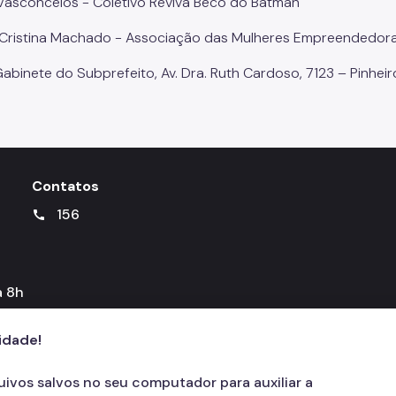
Vasconcelos - Coletivo Reviva Beco do Batman
 Cristina Machado - Associação das Mulheres Empreendedor
abinete do Subprefeito, Av. Dra. Ruth Cardoso, 7123 – Pinheir
Contatos
156
call
a 8h
cidade!
quivos salvos no seu computador para auxiliar a