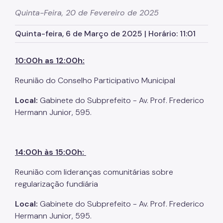
Zeladoria Urbana
Quinta-Feira, 20 de Fevereiro de 2025
Cata-Bagulho
Quinta-feira, 6 de Março de 2025 | Horário: 11:01
Termo de Cooperação
10:00h as 12:00h:
Programa de Metas
Reunião do Conselho Participativo Municipal
Noticias
Local:
Gabinete do Subprefeito - Av. Prof. Frederico
Contate Nossos Servidores
Hermann Junior, 595.
14:00h às 15:00h:
Reunião com lideranças comunitárias sobre
regularização fundiária
Local:
Gabinete do Subprefeito - Av. Prof. Frederico
Hermann Junior, 595.