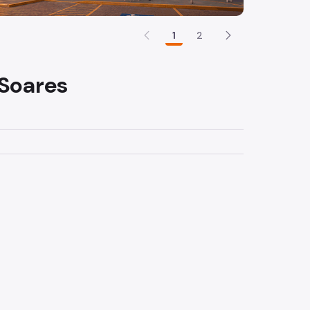
1
2
 Soares