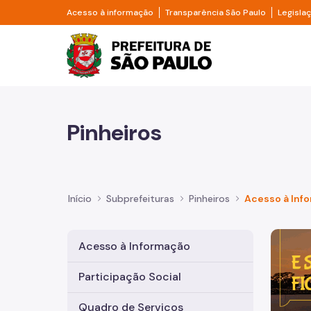
Pular para o Conteúdo principal
Divisor de acesso à informação
Divisor d
Acesso à informação
Transparência São Paulo
Legisla
Prefeitura de São Pa
Pinheiros
Início
Subprefeituras
Pinheiros
Acesso à Inf
Imagem 
Acesso à Informação
Participação Social
Quadro de Serviços