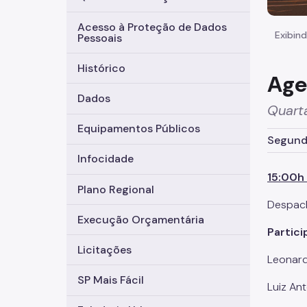
Acesso à Proteção de Dados
Exibind
Pessoais
Histórico
Age
Dados
Quart
Equipamentos Públicos
Segunda
Infocidade
15:00h 
Plano Regional
Despac
Execução Orçamentária
Partici
Licitações
Leonard
SP Mais Fácil
Luiz An