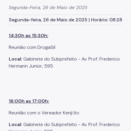
Zeladoria Urbana
Segunda-Feira, 26 de Maio de 2025
Cata-Bagulho
Segunda-feira, 26 de Maio de 2025 | Horário: 08:28
Termo de Cooperação
14:30h as 15:30h:
Programa de Metas
Reunião com DrogaSil
Noticias
Local:
Gabinete do Subprefeito - Av. Prof. Frederico
Contate Nossos Servidores
Hermann Junior, 595.
16:00h as 17:00h:
Reunião com o Vereador Kenji Ito
Local:
Gabinete do Subprefeito - Av. Prof. Frederico