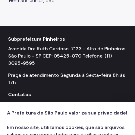
Hermann Junior, 595.
Subprefeitura Pinheiros
Avenida Dra Ruth Cardoso, 7123 - Alto de Pinheiros
São Paulo - SP CEP: 05425-070 Telefone: (11)
3095-9595
Praça de atendimento Segunda à Sexta-feira 8h às
17h
Contatos
156
call
A Prefeitura de São Paulo valoriza sua privacidade!
Em nosso site, utilizamos cookies, que são arquivos
salvos no seu computador para auxiliar a coletar