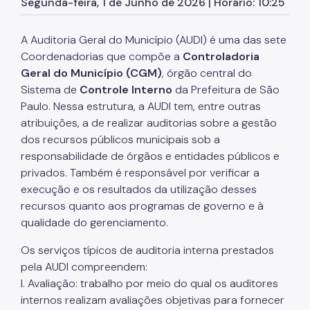
Segunda-feira, 1 de Junho de 2026 | Horário: 10:25
Zeladoria Urbana
A Auditoria Geral do Município (AUDI) é uma das sete
Cata-Bagulho
Coordenadorias que compõe a
Controladoria
Termo de Cooperação
Geral do Município (CGM)
, órgão central do
Sistema de
Controle Interno
da Prefeitura de São
Programa de Metas
Paulo. Nessa estrutura, a AUDI tem, entre outras
Noticias
atribuições, a de realizar auditorias sobre a gestão
dos recursos públicos municipais sob a
Contate Nossos Servidores
responsabilidade de órgãos e entidades públicos e
privados. Também é responsável por verificar a
execução e os resultados da utilização desses
recursos quanto aos programas de governo e à
qualidade do gerenciamento.
Os serviços típicos de auditoria interna prestados
pela AUDI compreendem:
I. Avaliação: trabalho por meio do qual os auditores
internos realizam avaliações objetivas para fornecer