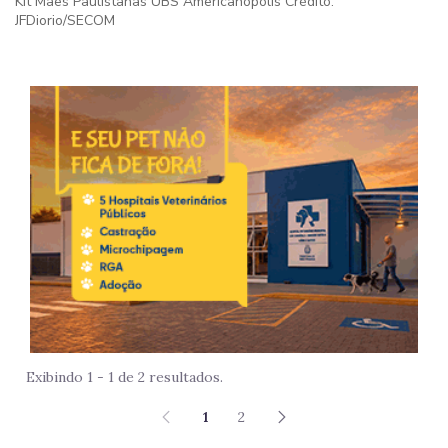
Kit Mães Paulistanas UBS Americanópolis Crédito:
JFDiorio/SECOM
Imag
Exibindo 1 - 1 de 2 resultados.
1
2