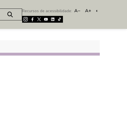
A−
A+
◐
Recursos de acessibilidade: